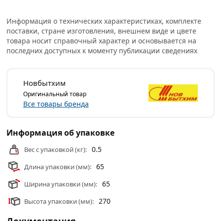
хорошо полируется, не требует обязательного покрытия
лаком.
Информация о технических характеристиках, комплекте
поставки, стране изготовления, внешнем виде и цвете
Морилка неводная Новбытхим хорошо полируется и не
товара носит справочный характер и основывается на
требует последующего покрытия лаком; не вызывает
последних доступных к моменту публикации сведениях
набухания древесины; не смывается водой;
подчеркивает текстуру древесины; придаёт древесине
негорючие свойства.
Новбытхим
Оригинальный товар
Нанесение: кистью, валиком, тампоном или
Все товары бренда
распылителем на предварительно подготовленные
(очищенные и зашкуренные) поверхности в один или
Информация об упаковке
несколько слоёв до достижения требуемой
интенсивности цвета.
0.5
Вес с упаковкой (кг):
Условия доставки и цены на товар Морилка неводная
65
Длина упаковки (мм):
Новбытхим мореный дуб 0.5 л 1798 из категории
65
Ширина упаковки (мм):
Морилки
действительны в Москве и области.
270
Высота упаковки (мм):