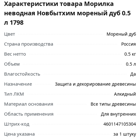
Характеристики товара Морилка
неводная Новбытхим мореный дуб 0.5
л 1798
Цвет
Мореный дуб
Страна производства
Россия
Вес нетто
0.5 кг
Объем
0.5 л
Влагостойкость
Да
Ознакомьтесь с подробными характеристиками,
Назначение
Защита и декорирование древесины
описанием и отзывами о товаре, чтобы сделать
Тип ЛКМ
Алкидный
правильный выбор и заказать онлайн. Наши
профессиональные менеджеры обработают заказ и
Материал основания
Все типы древесины
свяжутся с Вами для согласования условий доставки
Область применения
Для внутренних
или самовывоза.
Штрих-код
4601147105304
Предназначена для тонирования и защиты деревянных
Цена указана
за 1 штуку
изделий, фанеры, МДФ, ДСП, ДВП, ОСП (OSB). Покрытие