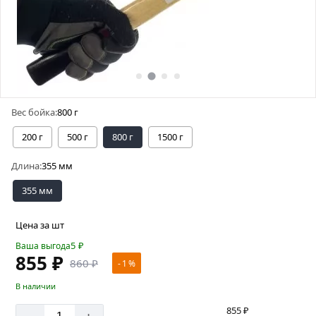
Вес бойка:
800 г
200 г
500 г
800 г
1500 г
Длина:
355 мм
355 мм
Цена за шт
5
₽
Ваша выгода
855 ₽
860 ₽
- 1 %
В наличии
855 ₽