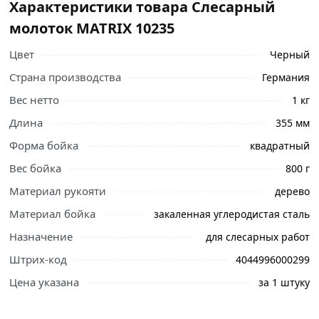
Характеристики товара Слесарный
молоток MATRIX 10235
Цвет
Черный
Страна производства
Германия
Вес нетто
1 кг
Длина
355 мм
Форма бойка
квадратный
Вес бойка
800 г
Материал рукояти
дерево
Ознакомьтесь с подробными характеристиками,
описанием и отзывами о товаре, чтобы сделать
Материал бойка
закаленная углеродистая сталь
правильный выбор и заказать онлайн. Наши
Назначение
для слесарных работ
профессиональные менеджеры обработают заказ и
Штрих-код
4044996000299
свяжутся с Вами для согласования условий доставки
или самовывоза.
Цена указана
за 1 штуку
Слесарный молоток MATRIX 10235 с квадратным бойком