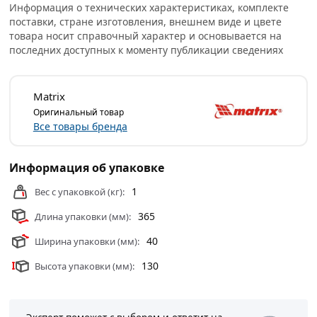
весом 800 г и с деревянной рукояткой служит для
Информация о технических характеристиках, комплекте
нанесения ударов. Используется при работе с
поставки, стране изготовления, внешнем виде и цвете
металлическими заготовками, забивании гвоздей или
товара носит справочный характер и основывается на
дюбелей. Боек с заостренной частью позволяет
последних доступных к моменту публикации сведениях
работать в малодоступных местах. Молоток
рекомендован для профессионального использования,
Matrix
а также будет полезен дома, на даче и в гараже.
Оригинальный товар
Условия доставки и цены на товар Слесарный молоток
Все товары бренда
MATRIX 10235 из категории
Молотки и кувалды
действительны в Москве и области.
Информация об упаковке
1
Вес с упаковкой (кг):
365
Длина упаковки (мм):
40
Ширина упаковки (мм):
130
Высота упаковки (мм):