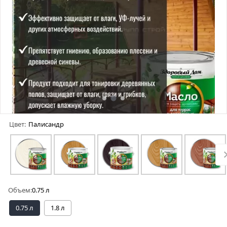
Цвет:
Палисандр
Объем:
0.75 л
0.75 л
1.8 л