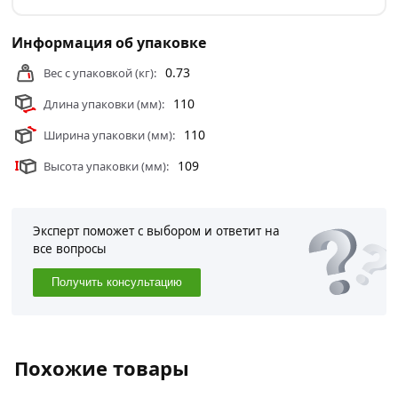
И еще два важных достоинства – дерево живое под
маслом и дышит, а также масляное покрытие можно
Информация об упаковке
обновить на конкретном поврежденном участке.
0.73
Вес с упаковкой (кг):
Условия доставки и цены на товар Масло для террас и
деревянных полов Здоровый полисандр 0.75 л
110
Длина упаковки (мм):
Лк-00009568 из категории
Масла
действительны в
110
Ширина упаковки (мм):
Москве и области.
109
Высота упаковки (мм):
Эксперт поможет с выбором и ответит на
все вопросы
Получить консультацию
Похожие товары