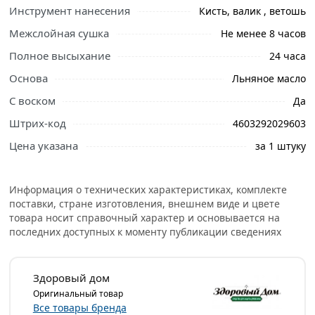
Инструмент нанесения
Кисть, валик , ветошь
Ознакомьтесь с подробными характеристиками,
Межслойная сушка
Не менее 8 часов
описанием и отзывами о товаре, чтобы сделать
Полное высыхание
24 часа
правильный выбор и заказать онлайн. Наши
Основа
Льняное масло
профессиональные менеджеры обработают заказ и
свяжутся с Вами для согласования условий доставки
С воском
Да
или самовывоза.
Штрих-код
4603292029603
Покрытие древесины маслом практикуется с давних
Цена указана
за 1 штуку
времен. Оно прекрасно сохраняет дерево, делая его
устойчивым к воздействию внешних факторов.
Информация о технических характеристиках, комплекте
Слой масла для защиты древесины прозрачное,
поставки, стране изготовления, внешнем виде и цвете
сохраняет и усиливает цвет и текстуру дерева.
товара носит справочный характер и основывается на
последних доступных к моменту публикации сведениях
У масла еще много и других преимуществ: придает полу
антистатические свойства, пол нескользкий с маслом,
довольно теплый, масло скрывает царапины и
Здоровый дом
потертости.
Оригинальный товар
Все товары бренда