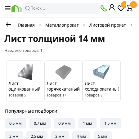
×
0
0
Фильтры
Поиск ..
Главная
Металлопрокат
Листовой прокат
Л
В
Со
наличии
скидкой
Лист толщиной 14 мм
Найдено товаров:
1
Цена
руб.
—
Лист
Лист
Лист
оцинкованный
горячекатаный
холоднокатаный
Товаров
Товаров
Товаров
5
17
8
Бренды
Популярные подборки
Северсталь
0,5 мм
0.7 мм
0.9 мм
1 мм
1,5 мм
Цвет
2 мм
2,5 мм
3 мм
4 мм
5 мм