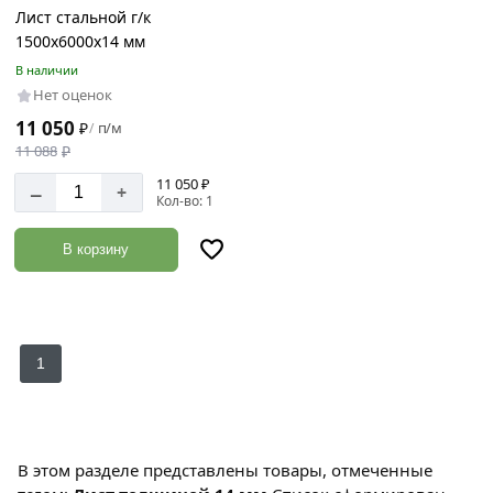
Лист стальной г/к
Длина
1500х6000х14 мм
В наличии
6000
Нет оценок
мм
11 050
₽
п/м
/
11 088
₽
11 050 ₽
–
Ширина
+
Кол-во: 1
листа
1500
В корзину
мм
Покрытие
1
Без
покрытия
В этом разделе представлены товары, отмеченные