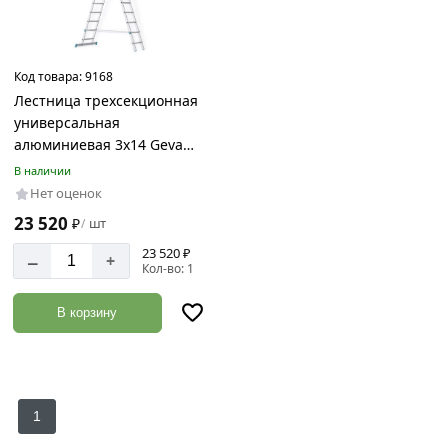
Количество
ступеней
Код товара:
9168
14
Лестница трехсекционная
универсальная
алюминиевая 3х14 Geva
6314
В наличии
Шаг
Нет оценок
ступеней
23 520
₽
шт
/
28
см
23 520 ₽
–
+
Кол-во: 1
В корзину
1