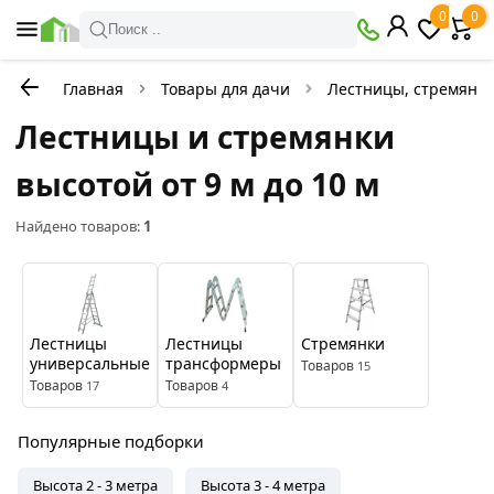
×
0
0
Фильтры
Поиск ..
Главная
Товары для дачи
Лестницы, стремянк
В
Со
наличии
скидкой
Лестницы и стремянки
высотой от 9 м до 10 м
Цена
Найдено товаров:
1
руб.
—
Лестницы
Лестницы
Стремянки
Бренды
универсальные
трансформеры
Товаров
15
Товаров
Товаров
17
4
Geva
Популярные подборки
Цвет
Высота 2 - 3 метра
Высота 3 - 4 метра