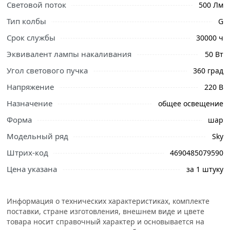
Световой поток
500 Лм
Лампы серии Sky похожи на стандартные лампы
Тип колбы
G
накаливания и рекомендуются для общего освещения
помещения, а также для использования в декоративных
Срок службы
30000 ч
светильниках.
Эквивалент лампы накаливания
50 Вт
Условия доставки и цены на товар Светодиодная лампа
Угол светового пучка
360 град
Uniel LED-G45-6W/WW/E27/CL PLS02WH UL-00000196 из
Напряжение
220 В
категории
Лампы
действительны в Москве и области.
Назначение
общее освещение
Форма
шар
Модельный ряд
Sky
Штрих-код
4690485079590
Цена указана
за 1 штуку
Информация о технических характеристиках, комплекте
поставки, стране изготовления, внешнем виде и цвете
товара носит справочный характер и основывается на