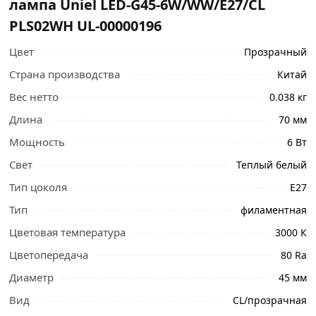
лампа Uniel LED-G45-6W/WW/E27/CL
PLS02WH UL-00000196
Цвет
Прозрачный
Страна производства
Китай
Вес нетто
0.038 кг
Длина
70 мм
Мощность
6 Вт
Ознакомьтесь с подробными характеристиками,
Свет
Теплый белый
описанием и отзывами о товаре, чтобы сделать
правильный выбор и заказать онлайн. Наши
Тип цоколя
Е27
профессиональные менеджеры обработают заказ и
Тип
филаментная
свяжутся с Вами для согласования условий доставки
или самовывоза.
Цветовая температура
3000 К
Цветопередача
80 Ra
Светодиодная лампа Uniel LED-G45-6W/WW/E27/CL
PLS02WH UL-00000196 - это серия светодиодных ламп с
Диаметр
45 мм
нитиевым излучателем, который обеспечивает очень
Вид
CL/прозрачная
ровное свечение лампы.