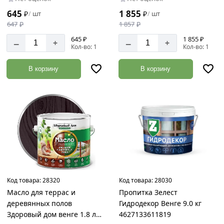
645
1 855
₽
шт
₽
шт
/
/
647
₽
1 857
₽
645 ₽
1 855 ₽
–
–
+
+
Кол-во: 1
Кол-во: 1
В корзину
В корзину
Код товара:
28320
Код товара:
28030
Масло для террас и
Пропитка Зелест
деревянных полов
Гидродекор Венге 9.0 кг
Здоровый дом венге 1.8 л
4627133611819