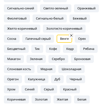
Венге
Сигнально-синий
Светло-зеленый
Оранжевый
Фиолетовый
Сигнально-белый
Бежевый
Страна
производства
Желто-коричневый
Золотисто-коричневый
Россия
Сосна
Галечный серый
Венге
Орех
Бесцветный
Тик
Кофе
Кедр
Рябина
Махагон
Зеленая
Серебро
Бронзовая
Слоновая кость
Медная
Шоколадная
Орегон
Калужница
Дуб
Черный
Хром
Синий
Серый
Красный
Коричневая
Золотая
Желтая
Белая