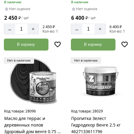
Лк-00009558
В наличии
В наличии
Нет оценок
Нет оценок
2 450
6 400
₽
шт
₽
шт
/
/
2 450 ₽
6 400 ₽
–
–
+
+
Кол-во: 1
Кол-во: 1
В корзину
В корзину
Нет в наличии
Нет в наличии
Код товара:
28096
Код товара:
28029
Масло для террас и
Пропитка Зелест
деревянных полов
Гидродекор Венге 2.5 кг
Здоровый дом венге 0.75 л
4627133611796