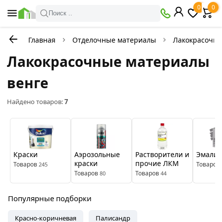
×
0
0
Фильтры
Поиск ..
Главная
Отделочные материалы
Лакокрасочна
В
Со
наличии
скидкой
Лакокрасочные материалы
венге
Цена
Найдено товаров:
7
руб.
—
Краски
Аэрозольные
Растворители и
Эмали
Бренды
краски
прочие ЛКМ
Товаров
Товаров
245
Товаров
Товаров
80
44
Здоровый
Зелест
ОРЕОЛ
дом
Популярные подборки
Цвет
Красно-коричневая
Палисандр