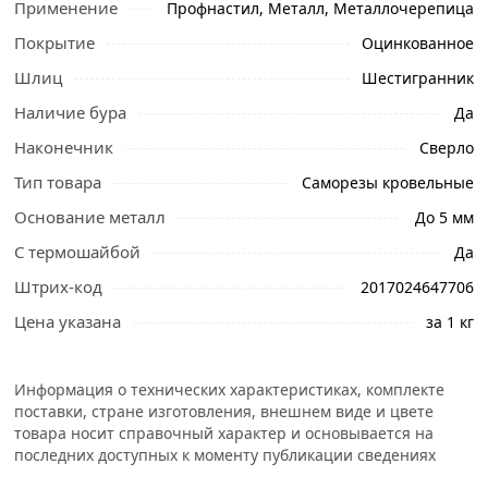
Применение
Профнастил, Металл, Металлочерепица
свяжутся с Вами для согласования условий доставки
Покрытие
Оцинкованное
или самовывоза.
Шлиц
Шестигранник
Саморезы для кровли оцинкованные 38х6.3 металл-
металл применяются при кровельных работах где
Наличие бура
Да
вместо деревянной обрешетки крыши сконструирована
Наконечник
Сверло
металлическая, а также при установке заборов, оград,
Тип товара
Саморезы кровельные
боксов из листового металла.
Основание металл
До 5 мм
EPDM прокладка кровельного самореза защищает от
С термошайбой
попадания воды и влаги, высокоустойчива к
Да
солнечным лучам, температурным циклам, дождю,
Штрих-код
2017024647706
снегу, холоду.
Цена указана
за 1 кг
Для оцинкования самореза используется
электролитический способ. После всех процедур
Информация о технических характеристиках, комплекте
кровельные саморезы
имеют слой цинка, составляющий
поставки, стране изготовления, внешнем виде и цвете
около 20 мкм.
товара носит справочный характер и основывается на
последних доступных к моменту публикации сведениях
Условия доставки и цены на товар Саморезы для
кровли оцинкованные 38х6.3 металл-металл из