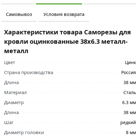
Самовывоз
Условия возврата
Характеристики товара Саморезы для
кровли оцинкованные 38х6.3 металл-
металл
Цвет
Цинк
Страна производства
Россия
Длина
38 мм
Материал
Сталь
Диаметр
6.3 мм
Длина
38 мм
Ознакомьтесь с подробными характеристиками,
Шаг
редкий
описанием и отзывами о товаре, чтобы сделать
правильный выбор и заказать онлайн. Наши
Диаметр головки
8 мм
профессиональные менеджеры обработают заказ и