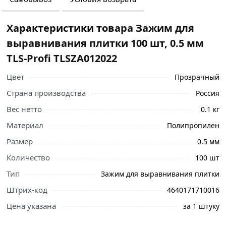
Характеристики товара Зажим для
выравнивания плитки 100 шт, 0.5 мм
TLS-Profi TLSZA012022
Цвет
Прозрачный
Страна производства
Россия
Вес нетто
0.1 кг
Материал
Полипропилен
Размер
0.5 мм
Количество
100 шт
Тип
Зажим для выравнивания плитки
Ознакомьтесь с подробными характеристиками,
Штрих-код
4640171710016
описанием и отзывами о товаре, чтобы сделать
Цена указана
за 1 штуку
правильный выбор и заказать онлайн. Наши
профессиональные менеджеры обработают заказ и