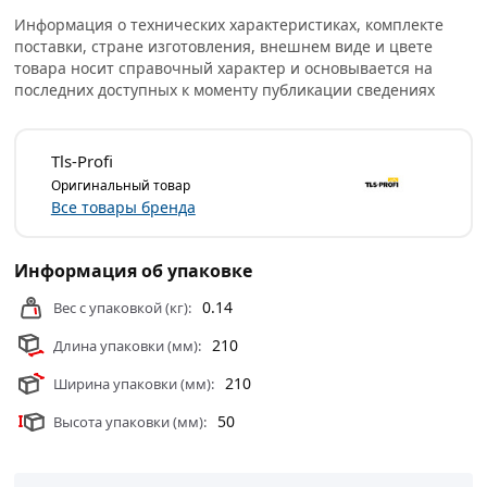
свяжутся с Вами для согласования условий доставки
Информация о технических характеристиках, комплекте
или самовывоза.
поставки, стране изготовления, внешнем виде и цвете
товара носит справочный характер и основывается на
Условия доставки и цены на товар Зажим для
последних доступных к моменту публикации сведениях
выравнивания плитки 100 шт, 0.5 мм TLS-Profi
TLSZA012022 из категории
Крестики и клинья
действительны в Москве и области.
Tls-Profi
Оригинальный товар
Все товары бренда
Информация об упаковке
0.14
Вес с упаковкой (кг):
210
Длина упаковки (мм):
210
Ширина упаковки (мм):
50
Высота упаковки (мм):