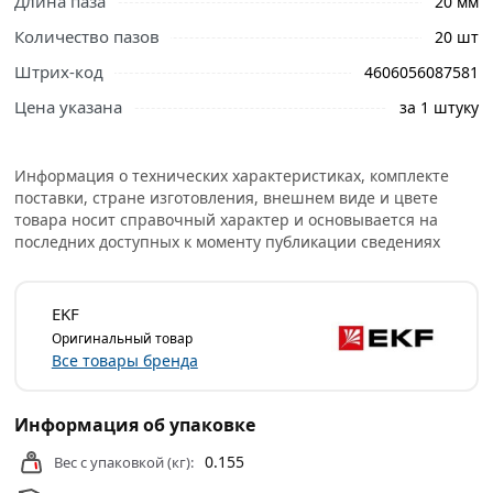
Длина паза
аппаратуры.
20 мм
Количество пазов
20 шт
Изготавливается из оцинкованной стали. Наличие
перфорации обеспечивает удобство монтажа
Штрих-код
4606056087581
модульной аппаратуры.
Цена указана
за 1 штуку
Назначение:
Информация о технических характеристиках, комплекте
для автоматических выключателей модульных,
поставки, стране изготовления, внешнем виде и цвете
товара носит справочный характер и основывается на
для распределительных щитов,
последних доступных к моменту публикации сведениях
для учетно-распределительных щитов.
EKF
Условия доставки и цены на товар DIN-рейка L600
Оригинальный товар
перфорированная IEK YDN10-0060 из категории
Все товары бренда
Крепление для кабеля
действительны в Москве и
области.
Информация об упаковке
0.155
Вес с упаковкой (кг):