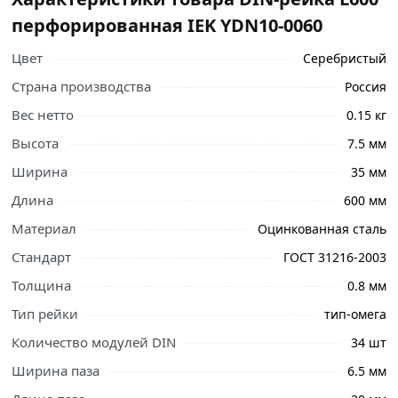
перфорированная IEK YDN10-0060
Цвет
Серебристый
Страна производства
Россия
Вес нетто
0.15 кг
Высота
7.5 мм
Ширина
35 мм
Длина
600 мм
Ознакомьтесь с подробными характеристиками,
описанием и отзывами о товаре, чтобы сделать
Материал
Оцинкованная сталь
правильный выбор и заказать онлайн. Наши
Стандарт
ГОСТ 31216-2003
профессиональные менеджеры обработают заказ и
свяжутся с Вами для согласования условий доставки
Толщина
0.8 мм
или самовывоза.
Тип рейки
тип-омега
DIN-рейка L600 перфорированная IEK YDN10-0060
Количество модулей DIN
34 шт
используется для крепления автоматических
Ширина паза
6.5 мм
выключателей, модульного оборудования и другой