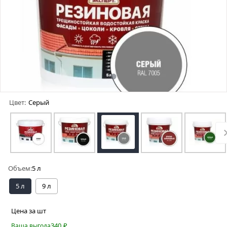
Цвет:
Серый
Объем:
5 л
5 л
9 л
Цена за шт
340
₽
Ваша выгода