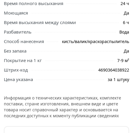
Время полного высыхания
24 ч
описанием и отзывами о товаре, чтобы сделать
правильный выбор и заказать онлайн. Наши
Моющаяся
Да
профессиональные менеджеры обработают заказ и
Время высыхания между слоями
6 ч
свяжутся с Вами для согласования условий доставки
Разбавитель
Вода
или самовывоза.
Способ нанесения
кисть/валик/краскораспылитель
Краска резиновая трещиностойкая ЭКСПЕРТ серый RAL
7005 5 л 29838 для фасадов, кровли, стен и потолков
Без запаха
Да
внутри помещений. Обладает очень хорошей адгезией
Покрытие на 1 кг
7-9 м²
и эластичностью.
Штрих-код
4690364038922
Идеально подходит для окраски стен в новых
Цена указана
за 1 штуку
строениях. Применяется для окраски бетона,
пенобетона, цементных и акриловых штукатурок,
кирпича, шифера, керамической черепицы, древесины,
Информация о технических характеристиках, комплекте
загрунтованного металла, гипсокартона и т.д.
поставки, стране изготовления, внешнем виде и цвете
товара носит справочный характер и основывается на
Условия доставки и цены на товар Краска резиновая
последних доступных к моменту публикации сведениях
трещиностойкая ЭКСПЕРТ серый RAL 7005 5 л 29838 из
категории
Краски
действительны в Москве и области.