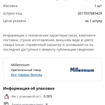
Фасовка
1 шт
Ознакомьтесь с подробными характеристиками,
Штрих-код
2017037685429
описанием и отзывами о товаре, чтобы сделать
правильный выбор и заказать онлайн. Наши
Цена указана
за 1 штуку
профессиональные менеджеры обработают заказ и
свяжутся с Вами для согласования условий доставки
Информация о технических характеристиках, комплекте
или самовывоза.
поставки, стране изготовления, внешнем виде и цвете
товара носит справочный характер и основывается на
Условия доставки и цены на товар Хомут червячный
последних доступных к моменту публикации сведениях
под отвертку 8х12 мм для шлангов, нержавеющий,
Millennium из категории
Хомуты и клипсы
действительны в Москве и области.
Millennium
Оригинальный товар
Все товары бренда
Информация об упаковке
0.005
Вес с упаковкой (кг):
8
Длина упаковки (мм):