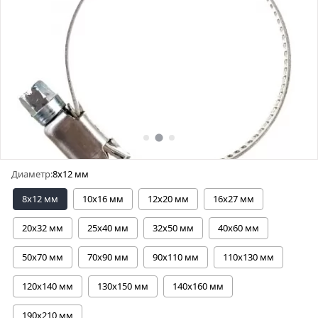
Диаметр:
8х12 мм
8х12 мм
10х16 мм
12х20 мм
16х27 мм
20х32 мм
25х40 мм
32х50 мм
40х60 мм
50х70 мм
70х90 мм
90х110 мм
110х130 мм
120х140 мм
130х150 мм
140х160 мм
190х210 мм