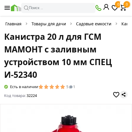
0
0
Поиск ..
Главная
Товары для дачи
Садовые емкости
Кани
Канистра 20 л для ГСМ
МАМОНТ с заливным
устройством 10 мм СПЕЦ
И-52340
Есть в наличии
5
1
Код товара:
32224