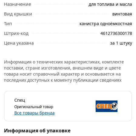
описанием и отзывами о товаре, чтобы сделать
Назначение
для топлива и масла
правильный выбор и заказать онлайн. Наши
Вид крышки
винтовая
профессиональные менеджеры обработают заказ и
свяжутся с Вами для согласования условий доставки
Тип
канистра одноёмкостная
или самовывоза.
Штрих-код
4612736300178
Условия доставки и цены на товар Канистра 20 л для
Цена указана
за 1 штуку
ГСМ МАМОНТ с заливным устройством 10 мм СПЕЦ
И-52340 из категории
Канистры
действительны в
Москве и области.
Информация о технических характеристиках, комплекте
поставки, стране изготовления, внешнем виде и цвете
товара носит справочный характер и основывается на
последних доступных к моменту публикации сведениях
Спец
Оригинальный товар
Все товары бренда
Информация об упаковке