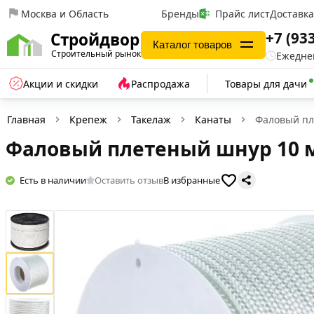
Москва и Область
Бренды
Прайс лист
Доставк
+7 (93
Стройдвор
Каталог товаров
Строительный рынок
Ежеднев
Акции и скидки
Распродажа
Товары для дачи
Главная
Крепеж
Такелаж
Канаты
Фаловый пл
Фаловый плетеный шнур 10 
Есть в наличии
Оставить отзыв
В избранные