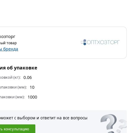
озторг
ый товар
ы бренда
я об упаковке
ковкой (кг):
0.06
паковки (мм):
10
паковки (мм):
1000
оможет с выбором и ответит на все вопросы
ть консультацию