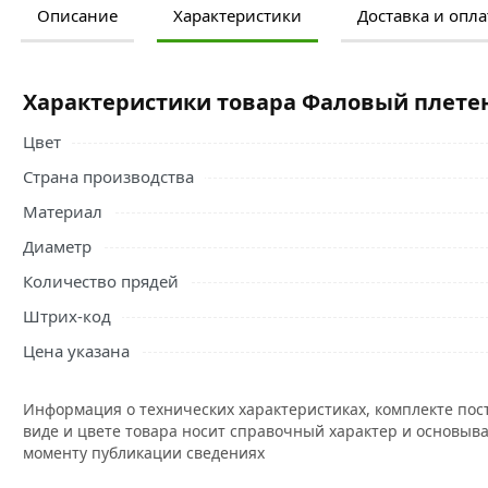
Описание
Характеристики
Доставка и опла
Ознакомьтесь с подробными характеристиками, описание
правильный выбор и заказать онлайн. Наши профессио
свяжутся с Вами для согласования условий доставки или
Характеристики товара Фаловый плете
Шнур фаловый полипропиленовый с сердечником 10 мм 
Цвет
перемещения, подъема, закрепления оборудования и с
технологических операций.
Страна производства
Материал
Его используют в системах страховки для скалолазания,
небольших судов и для крепления такелажа. Верёвку пр
Диаметр
для сушки белья и других целей.
Количество прядей
Синтетическая веревка выдерживает вес до 540 кг, удли
Штрих-код
нагрузок. Изделие можно использовать при температуре о
Цена указана
Условия доставки и цены на товар Фаловый плетеный ш
действительны в Москве и области.
Информация о технических характеристиках, комплекте пос
виде и цвете товара носит справочный характер и основыва
моменту публикации сведениях