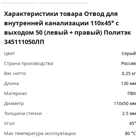
Характеристики товара Отвод для
внутренней канализации 110х45° с
выходом 50 (левый + правый) Политэк
345111050ЛП
Цвет
Серый
Страна производства
Россия
Вес нетто
0.25 кг
Длина
130 мм
Материал
ПВХ
Диаметр
110х50 мм
Толщина стенки
2.5 мм
Угол
45°
Ознакомьтесь с подробными характеристиками,
описанием и отзывами о товаре, чтобы сделать
Max температура эксплуатации
80 °С