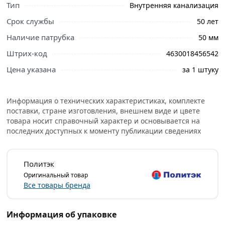
правильный выбор и заказать онлайн. Наши
Тип
Внутренняя канализация
профессиональные менеджеры обработают заказ и
Срок службы
50 лет
свяжутся с Вами для согласования условий доставки
или самовывоза.
Наличие патрубка
50 мм
Штрих-код
4630018456542
Условия доставки и цены на товар Отвод для
внутренней канализации 110х45° с выходом 50 (левый
Цена указана
за 1 штуку
+ правый) Политэк 345111050ЛП из категории
Канализационные трубы и фитинги внутренние
действительны в Москве и области.
Информация о технических характеристиках, комплекте
поставки, стране изготовления, внешнем виде и цвете
товара носит справочный характер и основывается на
последних доступных к моменту публикации сведениях
Политэк
Оригинальный товар
Все товары бренда
Информация об упаковке