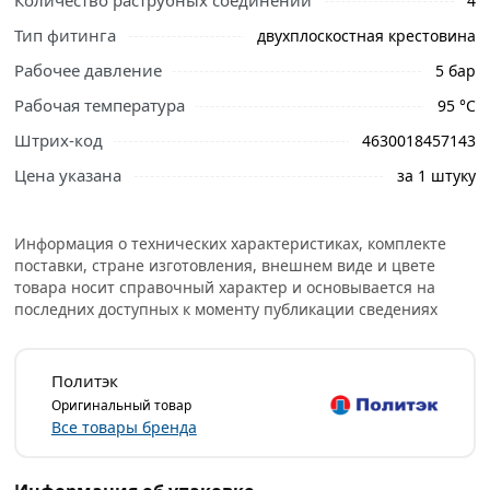
Количество раструбных соединений
4
описанием и отзывами о товаре, чтобы сделать
Тип фитинга
двухплоскостная крестовина
правильный выбор и заказать онлайн. Наши
профессиональные менеджеры обработают заказ и
Рабочее давление
5 бар
свяжутся с Вами для согласования условий доставки
Рабочая температура
95 °C
или самовывоза.
Штрих-код
4630018457143
Условия доставки и цены на товар Крестовина
Цена указана
за 1 штуку
одноплоскостная для внутренней канализации
110х50х50/45° Политэк из категории
Канализационные
трубы и фитинги внутренние
действительны в Москве
Информация о технических характеристиках, комплекте
и области.
поставки, стране изготовления, внешнем виде и цвете
товара носит справочный характер и основывается на
последних доступных к моменту публикации сведениях
Политэк
Оригинальный товар
Все товары бренда