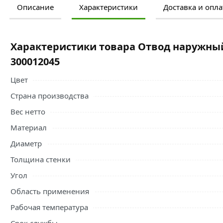
Описание
Характеристики
Доставка и опла
Ознакомьтесь с подробными характеристиками, описание
правильный выбор и заказать онлайн. Наши профессио
свяжутся с Вами для согласования условий доставки или
Характеристики товара Отвод наружный
Условия доставки и цены на товар Отвод наружный 200х
300012045
Канализационные трубы и фитинги наружные
действите
Цвет
Страна производства
Вес нетто
Материал
Диаметр
Толщина стенки
Угол
Область применения
Рабочая температура