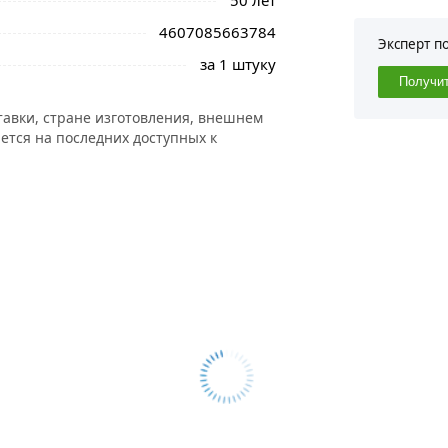
50 лет
4607085663784
Эксперт п
за 1 штуку
Получи
тавки, стране изготовления, внешнем
ется на последних доступных к