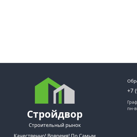
Обр
+7 
Граф
пн-в
Стройдвор
Строительный рынок
Качественно! Вовремя! По Самым