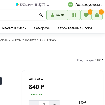
info@stroydwor.ru
0
0
Войти
Цемент и смеси
Саморезы
Строительные блоки
ужный 200х45° Политэк 300012045
Код товара:
11915
Цена за шт
840 ₽
В наличии
840 ₽
-
+