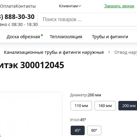
а
Оплата
Контакты
Клиентам
Заказать звонок
3) 888-30-30
но с 08:30 - 18:30
Доска обрезная
Теплоизоляция
Трубы и фитинги
Канализационные трубы и фитинги наружные
Отвод нар
тэк 300012045
Диаметр:
200 мм
110 мм
160 мм
200 мм
Угол:
45°
45°
90°