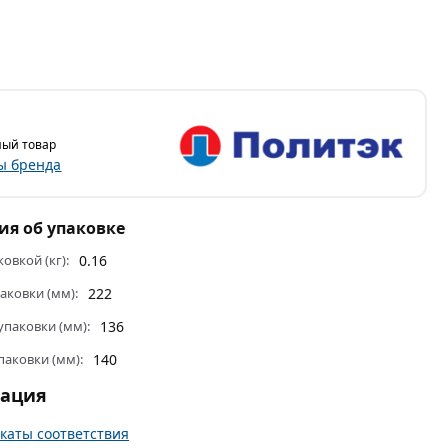
ый товар
ы бренда
я об упаковке
ковкой (кг):
0.16
аковки (мм):
222
паковки (мм):
136
паковки (мм):
140
тация
каты соответствия