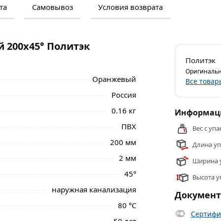
та
Самовывоз
Условия возврата
м и отзывами о товаре, чтобы сделать
нальные менеджеры обработают заказ и
 самовывоза.
 200х45° Политэк
45° Политэк 300012045 из категории
Политэк
льны в Москве и области.
Оригинальн
Оранжевый
Все товар
Россия
0.16 кг
Информаци
ПВХ
Вес с упа
200 мм
Длина уп
2 мм
Ширина у
45°
Высота у
наружная канализация
Докумен
80 °C
Сертифи