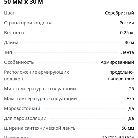
50 мм х 30 м
Цвет
Серебристый
Страна производства
Россия
Вес нетто
0.25 кг
Длина
30 м
Тип
Лента
Особенность
Армированный
Расположение армирующих
продольно-
волокон
поперечное
Мин температура эксплуатации
-25
Макс температура эксплуатации
+75
Морозостойкий
Да
Для пароизоляции
Да
Ширина сантехнической ленты
50 мм
Штрих-код
2017031501824