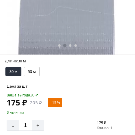
Длина:
30 м
30 м
50 м
Цена за шт
30
₽
Ваша выгода
175 ₽
205 ₽
- 15 %
В наличии
175 ₽
-
+
Кол-во: 1