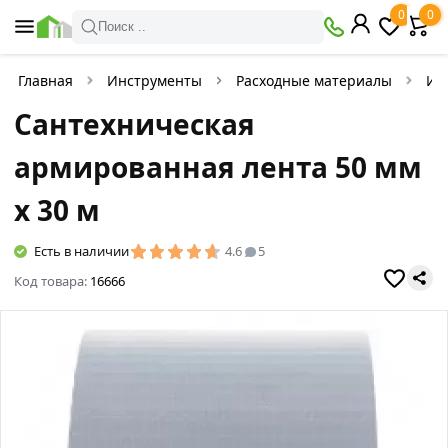
0
0
Поиск ..
Главная
Инструменты
Расходные материалы
Из
Сантехническая
армированная лента 50 мм
х 30 м
Есть в наличии
4.6
5
Код товара:
16666