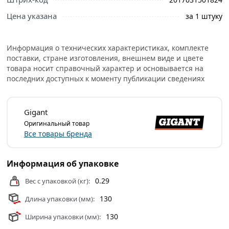
Цена указана
за 1 штуку
Информация о технических характеристиках, комплекте
поставки, стране изготовления, внешнем виде и цвете
товара носит справочный характер и основывается на
последних доступных к моменту публикации сведениях
Gigant
Оригинальный товар
Ознакомьтесь с подробными характеристиками,
Все товары бренда
описанием и отзывами о товаре, чтобы сделать
правильный выбор и заказать онлайн. Наши
профессиональные менеджеры обработают заказ и
Информация об упаковке
свяжутся с Вами для согласования условий доставки
0.29
Вес с упаковкой (кг):
или самовывоза.
130
Длина упаковки (мм):
Условия доставки и цены на товар Сантехническая
армированная лента 50 мм х 30 м из категории
130
Ширина упаковки (мм):
Изолента, Лента, Скотч
действительны в Москве и