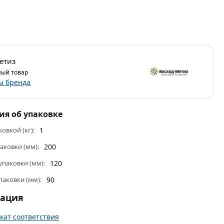
етиз
ый товар
ы бренда
я об упаковке
ковкой (кг):
1
аковки (мм):
200
паковки (мм):
120
паковки (мм):
90
тация
кат соответствия