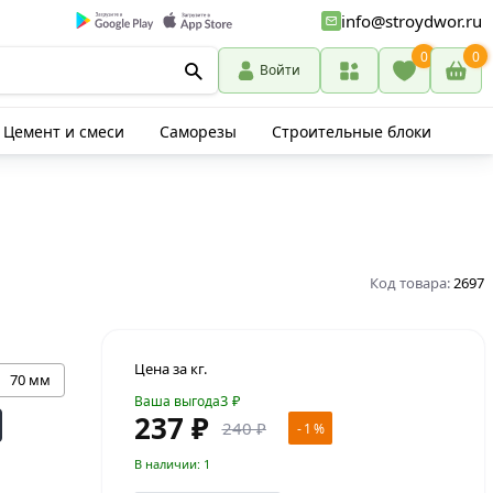
info@stroydwor.ru
0
0
Войти
Цемент и смеси
Саморезы
Строительные блоки
Код товара:
2697
Цена за кг.
70 мм
3
₽
Ваша выгода
237 ₽
240 ₽
- 1 %
В наличии: 1