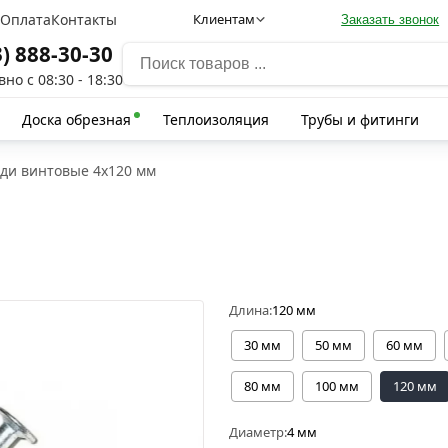
а
Оплата
Контакты
Клиентам
Заказать звонок
3) 888-30-30
но с 08:30 - 18:30
Доска обрезная
Теплоизоляция
Трубы и фитинги
зди винтовые 4х120 мм
Длина:
120 мм
30 мм
50 мм
60 мм
80 мм
100 мм
120 мм
Диаметр:
4 мм