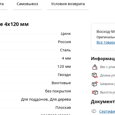
та
Самовывоз
Условия возврата
м и отзывами о товаре, чтобы сделать
нальные менеджеры обработают заказ и
 самовывоза.
е 4х120 мм
льзуются для соединения деревянных
Восход-М
Цинк
ке поддонов, креплении досок напольных
Оригинальн
 лесов и конструкций других типов.
Россия
Все товар
Сталь
а не входит по прямой. Соответственно его
коррозийное покрытие, поэтому при
4 мм
Информаци
120 мм
Вес с упа
20 мм из категории
Гвозди винтовые
Гвозди
Длина уп
Винтовые
Ширина у
без покрытия
Высота у
Для поддонов, Для дерева
Докумен
Плоская
Сертифи