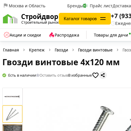
Москва и Область
Бренды
Прайс лист
Доставк
+7 (93
Стройдвор
Каталог товаров
Строительный рынок
Ежеднев
Акции и скидки
Распродажа
Товары для дачи
Главная
Крепеж
Гвозди
Гвозди винтовые
Гво
Гвозди винтовые 4х120 мм
Есть в наличии
Оставить отзыв
В избранные