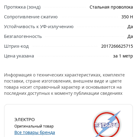
гофрированная ЭЛЕКТРО ПНД 25 мм с протяжкой
Протяжка (зонд)
Стальная проволока
черная из категории
Гофрированные трубы
Сопротивление сжатию
350 Н
действительны в Москве и области.
Устойчивость к УФ-излучению
Да
Безгалогенность
Да
Штрих-код
2017266625715
Цена указана
за 1 метр
Информация о технических характеристиках, комплекте
поставки, стране изготовления, внешнем виде и цвете
товара носит справочный характер и основывается на
последних доступных к моменту публикации сведениях
ЭЛЕКТРО
Оригинальный товар
Все товары бренда