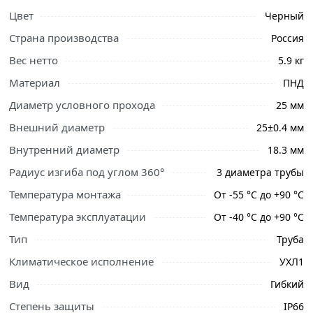
Цвет
Черный
Страна производства
Россия
Вес нетто
5.9 кг
Материал
ПНД
Диаметр условного прохода
25 мм
Внешний диаметр
25±0.4 мм
Внутренний диаметр
18.3 мм
Радиус изгиба под углом 360°
3 диаметра трубы
Температура монтажа
От -55 °С до +90 °С
Ознакомьтесь с подробными характеристиками,
описанием и отзывами о товаре, чтобы сделать
Температура эксплуатации
От -40 °С до +90 °С
правильный выбор и заказать онлайн. Наши
Тип
Труба
профессиональные менеджеры обработают заказ и
Климатическое исполнение
УХЛ1
свяжутся с Вами для согласования условий доставки
или самовывоза.
Вид
Гибкий
Степень защиты
IP66
Условия доставки и цены на товар Труба