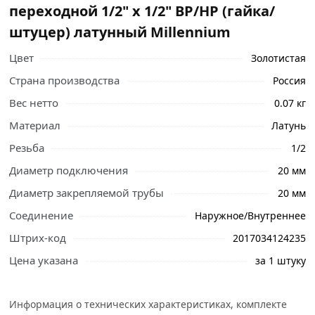
переходной 1/2" х 1/2" ВР/НР (гайка/
штуцер) латунный Millennium
Цвет
Золотистая
Страна производства
Россия
Вес нетто
0.07 кг
Материал
Латунь
Резьба
1/2
Диаметр подключения
20 мм
Диаметр закрепляемой трубы
20 мм
Соединение
Наружное/Внутреннее
Штрих-код
2017034124235
Ознакомьтесь с подробными характеристиками,
описанием и отзывами о товаре, чтобы сделать
Цена указана
за 1 штуку
правильный выбор и заказать онлайн. Наши
профессиональные менеджеры обработают заказ и
Информация о технических характеристиках, комплекте
свяжутся с Вами для согласования условий доставки