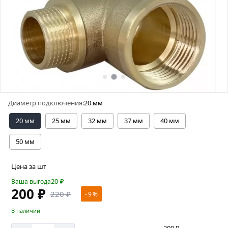
Диаметр подключения:
20 мм
20 мм
25 мм
32 мм
37 мм
40 мм
50 мм
Цена за шт
20
₽
Ваша выгода
200 ₽
220 ₽
- 9 %
В наличии