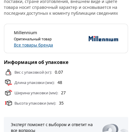
поставки, стране изготовления, внешнем виде и цвете
или самовывоза.
товара носит справочный характер и основывается на
последних доступных к моменту публикации сведениях
Условия доставки и цены на товар Уголок переходной
1/2" х 1/2" ВР/НР (гайка/штуцер) латунный Millennium
из категории
Фитинги
действительны в Москве и
Millennium
области.
Оригинальный товар
Все товары бренда
Информация об упаковке
0.07
Вес с упаковкой (кг):
48
Длина упаковки (мм):
27
Ширина упаковки (мм):
35
Высота упаковки (мм):
Эксперт поможет с выбором и ответит на
все вопросы