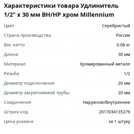
Характеристики товара Удлинитель
1/2" х 30 мм ВН/НР хром Millennium
Цвет
Серебристый
Страна производства
Россия
Вес нетто
0.08 кг
Длина
30 мм
Материал
Хромированный металл
Резьба
1/2
Диаметр подключения
20 мм
Диаметр закрепляемой трубы
20 мм
Соединение
Наружное/Внутреннее
Штрих-код
2017034135279
Ознакомьтесь с подробными характеристиками,
Цена указана
за 1 штуку
описанием и отзывами о товаре, чтобы сделать
правильный выбор и заказать онлайн. Наши