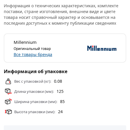
профессиональные менеджеры обработают заказ и
Информация о технических характеристиках, комплекте
свяжутся с Вами для согласования условий доставки
поставки, стране изготовления, внешнем виде и цвете
или самовывоза.
товара носит справочный характер и основывается на
последних доступных к моменту публикации сведениях
Условия доставки и цены на товар Удлинитель 1/2" х 30
мм ВН/НР хром Millennium из категории
Фитинги
действительны в Москве и области.
Millennium
Оригинальный товар
Все товары бренда
Информация об упаковке
0.08
Вес с упаковкой (кг):
125
Длина упаковки (мм):
85
Ширина упаковки (мм):
24
Высота упаковки (мм):