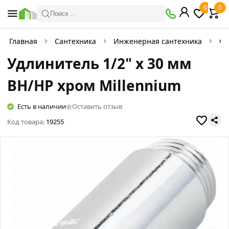
0
0
Поиск ..
Главная
Сантехника
Инженерная сантехника
Фи
Удлинитель 1/2" х 30 мм
ВН/НР хром Millennium
Есть в наличии
Оставить отзыв
Код товара:
19255