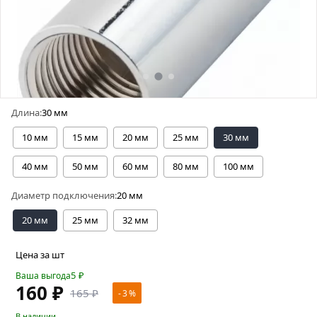
Длина:
30 мм
10 мм
15 мм
20 мм
25 мм
30 мм
40 мм
50 мм
60 мм
80 мм
100 мм
Диаметр подключения:
20 мм
20 мм
25 мм
32 мм
Цена за шт
5
₽
Ваша выгода
160 ₽
165 ₽
- 3 %
В наличии