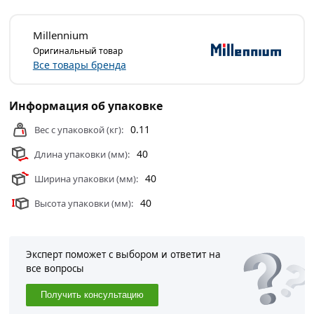
3/4" штуцер/штуцер/гайка для трубопровода Millennium
из категории
Фитинги
действительны в Москве и
Millennium
области.
Оригинальный товар
Все товары бренда
Информация об упаковке
0.11
Вес с упаковкой (кг):
40
Длина упаковки (мм):
40
Ширина упаковки (мм):
40
Высота упаковки (мм):
Эксперт поможет с выбором и ответит на
все вопросы
Получить консультацию