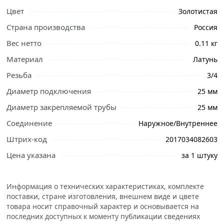
Цвет
Золотистая
Страна производства
Россия
Вес нетто
0.11 кг
Материал
Латунь
Резьба
3/4
Диаметр подключения
25 мм
Диаметр закрепляемой трубы
25 мм
Соединение
Наружное/Внутреннее
Штрих-код
2017034082603
Ознакомьтесь с подробными характеристиками,
описанием и отзывами о товаре, чтобы сделать
Цена указана
за 1 штуку
правильный выбор и заказать онлайн. Наши
профессиональные менеджеры обработают заказ и
свяжутся с Вами для согласования условий доставки
Информация о технических характеристиках, комплекте
поставки, стране изготовления, внешнем виде и цвете
или самовывоза.
товара носит справочный характер и основывается на
Условия доставки и цены на товар Тройник переходной
последних доступных к моменту публикации сведениях