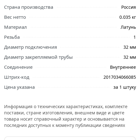
Страна производства
Россия
Вес нетто
0.035 кг
Материал
Латунь
Резьба
1
Диаметр подключения
32 мм
Диаметр закрепляемой трубы
32 мм
Соединение
Внутреннее
Штрих-код
2017034066085
Ознакомьтесь с подробными характеристиками,
Цена указана
за 1 штуку
описанием и отзывами о товаре, чтобы сделать
правильный выбор и заказать онлайн. Наши
Информация о технических характеристиках, комплекте
профессиональные менеджеры обработают заказ и
поставки, стране изготовления, внешнем виде и цвете
свяжутся с Вами для согласования условий доставки
товара носит справочный характер и основывается на
или самовывоза.
последних доступных к моменту публикации сведениях
Условия доставки и цены на товар Контргайка с