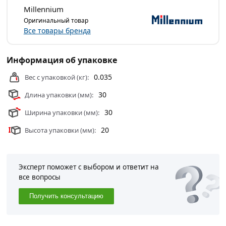
бортиком 1" латунь Millennium из категории
Фитинги
Millennium
действительны в Москве и области.
Оригинальный товар
Все товары бренда
Информация об упаковке
0.035
Вес с упаковкой (кг):
30
Длина упаковки (мм):
30
Ширина упаковки (мм):
20
Высота упаковки (мм):
Эксперт поможет с выбором и ответит на
все вопросы
Получить консультацию