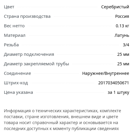
Цвет
Серебристый
Страна производства
Россия
Вес нетто
0.13 кг
Материал
Латунь
Резьба
3/4
Диаметр подключения
25 мм
Диаметр закрепляемой трубы
25 мм
Соединение
Наружнее/Внутреннее
Штрих-код
2017034050671
Ознакомьтесь с подробными характеристиками,
Цена указана
за 1 штуку
описанием и отзывами о товаре, чтобы сделать
правильный выбор и заказать онлайн. Наши
профессиональные менеджеры обработают заказ и
Информация о технических характеристиках, комплекте
свяжутся с Вами для согласования условий доставки
поставки, стране изготовления, внешнем виде и цвете
или самовывоза.
товара носит справочный характер и основывается на
последних доступных к моменту публикации сведениях
Условия доставки и цены на товар Муфта американка