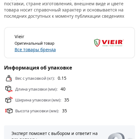
профессиональные менеджеры обработают заказ и
поставки, стране изготовления, внешнем виде и цвете
свяжутся с Вами для согласования условий доставки
товара носит справочный характер и основывается на
или самовывоза.
последних доступных к моменту публикации сведениях
Условия доставки и цены на товар Соединитель прямой
обжимной 20 х 3/4" ВР (ц/г) из категории
Фитинги для
Vieir
металлопластиковых труб
действительны в Москве и
Оригинальный товар
области.
Все товары бренда
Информация об упаковке
0.15
Вес с упаковкой (кг):
40
Длина упаковки (мм):
35
Ширина упаковки (мм):
35
Высота упаковки (мм):
Эксперт поможет с выбором и ответит на