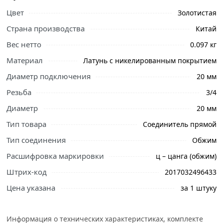
Цвет
Золотистая
Страна производства
Китай
Вес нетто
0.097 кг
Материал
Латунь с никелированным покрытием
Диаметр подключения
20 мм
Резьба
3/4
Диаметр
20 мм
Тип товара
Соединитель прямой
Тип соединения
Обжим
Расшифровка маркировки
ц – цанга (обжим)
Штрих-код
2017032496433
Цена указана
за 1 штуку
Ознакомьтесь с подробными характеристиками,
описанием и отзывами о товаре, чтобы сделать
правильный выбор и заказать онлайн. Наши
Информация о технических характеристиках, комплекте