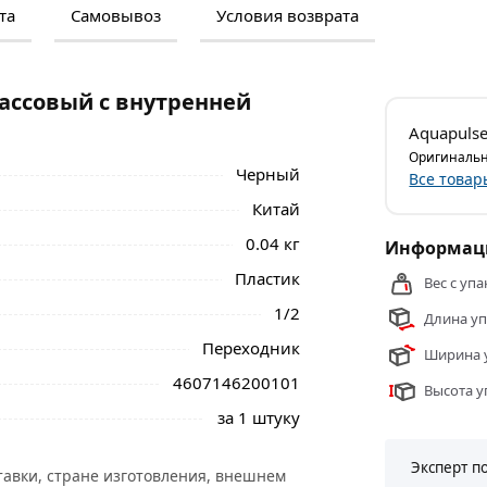
та
Самовывоз
Условия возврата
м и отзывами о товаре, чтобы сделать
нальные менеджеры обработают заказ и
 самовывоза.
ассовый с внутренней
ый с внутренней резьбой 1/2 Чёрный
Aquapuls
ива
действительны в Москве и области.
Оригинальн
Черный
Все товар
Китай
0.04 кг
Информаци
Пластик
Вес с упа
1/2
Длина уп
Переходник
Ширина у
4607146200101
Высота у
за 1 штуку
Эксперт п
тавки, стране изготовления, внешнем