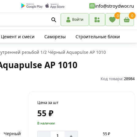
info@stroydwor.ru
0
0
Войти
Цемент и смеси
Саморезы
Строительные блоки
утренней резьбой 1/2 Чёрный Aquapulse AP 1010
quapulse AP 1010
Код товара:
28984
Цена за шт
55 ₽
В наличии
Черный
55 ₽
-
+