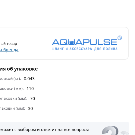
e
ый товар
ы бренда
я об упаковке
ковкой (кг):
0.043
аковки (мм):
110
паковки (мм):
70
паковки (мм):
30
оможет с выбором и ответит на все вопросы