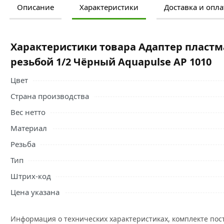
Описание
Характеристики
Доставка и опла
Ознакомьтесь с подробными характеристиками, описание
правильный выбор и заказать онлайн. Наши профессио
свяжутся с Вами для согласования условий доставки или
Характеристики товара Адаптер пластм
Условия доставки и цены на товар Адаптер пластмассов
резьбой 1/2 Чёрный Aquapulse AP 1010
Aquapulse AP 1010 из категории
Фитинги для систем пол
Цвет
Страна производства
Вес нетто
Материал
Резьба
Тип
Штрих-код
Цена указана
Информация о технических характеристиках, комплекте пос