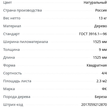
Цвет
Натуральный
Страна производства
Россия
Вес нетто
13 кг
Материал
Дерево
Стандарт
ГОСТ 3916.1—96
Ширина пиломатериала
1525 мм
Толщина
9 мм
Длина
1525 мм
Форма
Квадратная
Сортность
4/4
Ознакомьтесь с подробными характеристиками,
описанием и отзывами о товаре, чтобы сделать
Площадь листа
2.3 м2
правильный выбор и заказать онлайн. Наши
Марка
ФК
профессиональные менеджеры обработают заказ и
Порода дерева
Береза
свяжутся с Вами для согласования условий доставки
или самовывоза.
Штрих-код
2017059212870