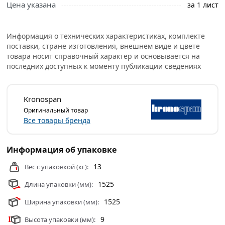
Цена указана
за 1 лист
Это качественный материал, полностью
соответствующий стандартам строительных работ.
Фанера 4/4 рекомендуется для использования в
Информация о технических характеристиках, комплекте
строительных конструкциях, например, под финишным
поставки, стране изготовления, внешнем виде и цвете
напольным покрытием.
товара носит справочный характер и основывается на
последних доступных к моменту публикации сведениях
Особенностью является отсутствие обработки
шлифовальной машиной внешней поверхности. Это
сказывается исключительно на эстетической
Kronospan
привлекательности материала и поэтому не
Оригинальный товар
рекомендуется использовать для чистовой отделки.
Все товары бренда
Условия доставки и цены на товар Фанера 1525х1525
мм 4/4 Толщина 9 мм из категории
Фанера
Информация об упаковке
действительны в Москве и области.
13
Вес с упаковкой (кг):
1525
Длина упаковки (мм):
1525
Ширина упаковки (мм):
9
Высота упаковки (мм):