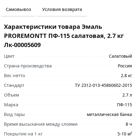
Самовывоз
Условия возврата
Характеристики товара Эмаль
PROREMONTT ПФ-115 салатовая, 2.7 кг
Лк-00005609
Цвет
Салатовый
Страна производства
Россия
Вес нетто
2.8 кг
Стандарт
ТУ 2312-013-45860602-2015
Объем
2.7 л
Ознакомьтесь с подробными характеристиками,
Марка
ПФ-115
описанием и отзывами о товаре, чтобы сделать
Вид тары
металлическая банка
правильный выбор и заказать онлайн. Наши
профессиональные менеджеры обработают заказ и
Время высыхания между слоями
8 ч
свяжутся с Вами для согласования условий доставки
Покрытие на 1 кг
5-10 м²
или самовывоза.