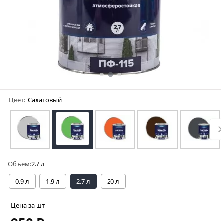
Цвет:
Салатовый
Объем:
2.7 л
0.9 л
1.9 л
2.7 л
20 л
Цена за шт