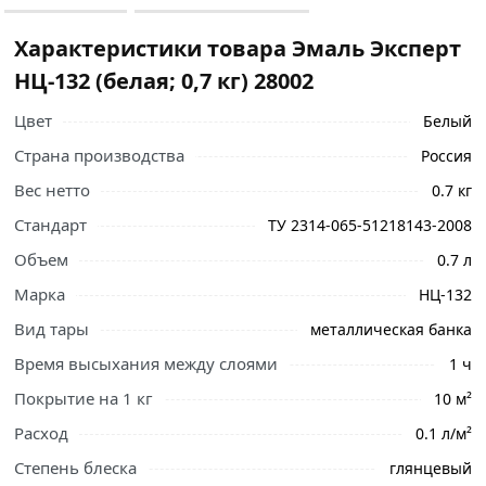
Характеристики товара Эмаль Эксперт
НЦ-132 (белая; 0,7 кг) 28002
Цвет
Белый
Страна производства
Россия
Вес нетто
0.7 кг
Стандарт
ТУ 2314-065-51218143-2008
Объем
0.7 л
Марка
НЦ-132
Вид тары
металлическая банка
Время высыхания между слоями
1 ч
Покрытие на 1 кг
10 м²
Ознакомьтесь с подробными характеристиками,
Расход
0.1 л/м²
описанием и отзывами о товаре, чтобы сделать
Степень блеска
глянцевый
правильный выбор и заказать онлайн. Наши