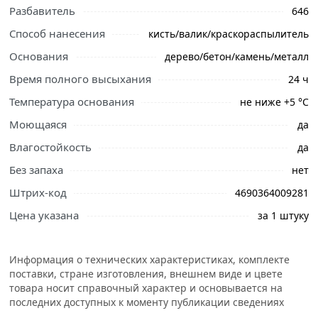
Разбавитель
646
профессиональные менеджеры обработают заказ и
свяжутся с Вами для согласования условий доставки
Способ нанесения
кисть/валик/краскораспылитель
или самовывоза.
Основания
дерево/бетон/камень/металл
Эмаль Эксперт НЦ-132 (белая; 0,7 кг) 28002 применяется
Время полного высыхания
24 ч
для окрашивания деревянных, оштукатуренных и
Температура основания
не ниже +5 °С
металлических поверхностей, изделий и оборудования
снаружи и внутри помещений.
Моющаяся
да
Благодаря составу, продукт образует атмосферостойкое,
Влагостойкость
да
глянцевое покрытие. При температуре воздуха от 18 до
Без запаха
нет
22 градусов время высыхания каждого слоя 1 час.
Штрих-код
4690364009281
Условия доставки и цены на товар Эмаль Эксперт
Цена указана
за 1 штуку
НЦ-132 (белая; 0,7 кг) 28002 из категории
Эмали
действительны в Москве и области.
Информация о технических характеристиках, комплекте
поставки, стране изготовления, внешнем виде и цвете
товара носит справочный характер и основывается на
последних доступных к моменту публикации сведениях