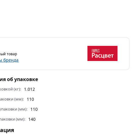
ый товар
ы бренда
я об упаковке
ковкой (кг):
1.012
аковки (мм):
110
паковки (мм):
110
паковки (мм):
140
тация