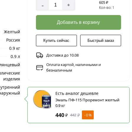
605 ₽
-
+
Кол-во: 1
Добавить в корзину
Желтый
Россия
Купить сейчас
Быстрый заказ
0.9 кг
Доставка до 10.08
0.9 л
Глянцевый
Оплата картой, наличными и
безналичным
ллические
изделия
утренний
наружный
Есть аналог дешевле
Эмаль ПФ-115 Проремонт желтый
0.9 кг
440
₽
442
₽
- 0 %