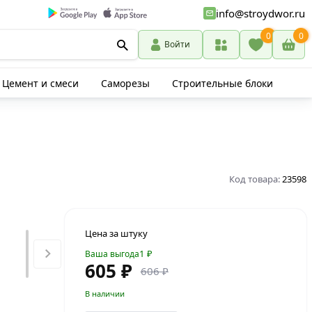
info@stroydwor.ru
0
0
Войти
Цемент и смеси
Саморезы
Строительные блоки
Код товара:
23598
Цена за штуку
1
₽
Ваша выгода
605 ₽
606 ₽
В наличии