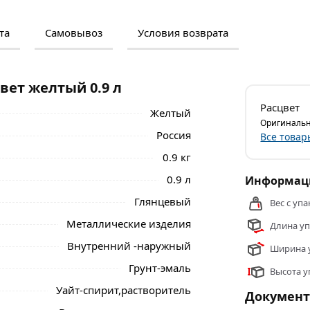
та
Самовывоз
Условия возврата
м и отзывами о товаре, чтобы сделать
нальные менеджеры обработают заказ и
 самовывоза.
вет желтый 0.9 л
и внутри помещений. Покрытие наносится с
Расцвет
Желтый
кие поверхности большой площади –
Оригинальн
ощью кисти или валика (при окрашивании
Россия
Все товар
ад, решёток, скамеек и т.д.).
0.9 кг
еренного климата, к воздействию воды,
0.9 л
Информаци
Глянцевый
Вес с упа
елтый 0.9 л из категории
Эмали
Металлические изделия
Длина уп
Внутренний -наружный
Ширина у
Грунт-эмаль
Высота у
Уайт-спирит,растворитель
Докумен