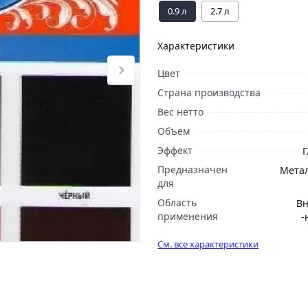
0.9 л
2.7 л
Характеристики
Цвет
Страна производства
Вес нетто
Объем
Эффект
Предназначен
Мета
для
Область
Вн
применения
-
См. все характеристики