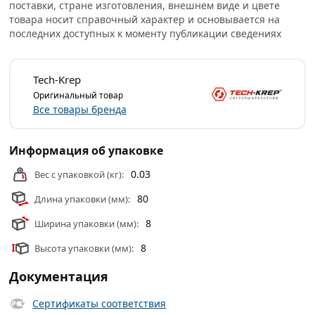
или самовывоза.
поставки, стране изготовления, внешнем виде и цвете
товара носит справочный характер и основывается на
Прочность крепежа достигается расклиниванием
последних доступных к моменту публикации сведениях
дюбеля в отверстии гвоздем в момент удара молотком.
С помощью крестообразного шлица на головке гвоздя
можно легко ослабить или усилить крепеж,
Tech-Krep
демонтировать его.
Оригинальный товар
Все товары бренда
Дюбель-гвоздь 8х80 с потайным бортиком
устанавливается «заподлицо», т.е. его шляпка
Информация об упаковке
утапливается, благодаря чему возможно производить
крепежные работы без последующего выравнивания
0.03
Вес с упаковкой (кг):
поверхности.
80
Длина упаковки (мм):
Область применения:
сквозной монтаж кронштейнов,
8
Ширина упаковки (мм):
дверных коробок, оконных рам, кабельных каналов,
обрешетки, гипсокартонных листов (ГКЛ),
8
Высота упаковки (мм):
гипсоволокнистых листов (ГКЛ) и т.д.
Документация
Условия доставки и цены на товар Дюбель-гвоздь 8х80
мм потайная манжета из категории
Дюбель-гвоздь
Сертификаты соответствия