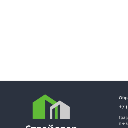
Обр
+7 
Граф
пн-в