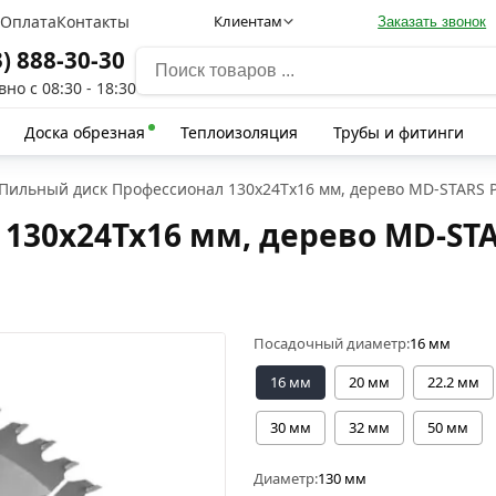
а
Оплата
Контакты
Клиентам
Заказать звонок
3) 888-30-30
но с 08:30 - 18:30
Доска обрезная
Теплоизоляция
Трубы и фитинги
Пильный диск Профессионал 130х24Тх16 мм, дерево MD-STARS 
130х24Тх16 мм, дерево MD-STA
Посадочный диаметр:
16 мм
16 мм
20 мм
22.2 мм
30 мм
32 мм
50 мм
Диаметр:
130 мм