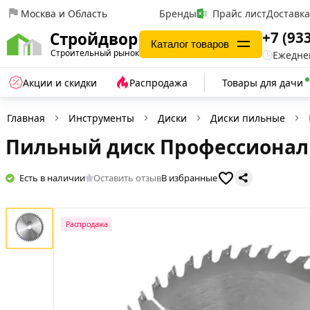
Москва и Область
Бренды
Прайс лист
Доставк
+7 (93
Стройдвор
Каталог товаров
Строительный рынок
Ежеднев
Акции и скидки
Распродажа
Товары для дачи
Главная
Инструменты
Диски
Диски пильные
Пильный диск Профессионал 
Есть в наличии
Оставить отзыв
В избранные
Распродажа