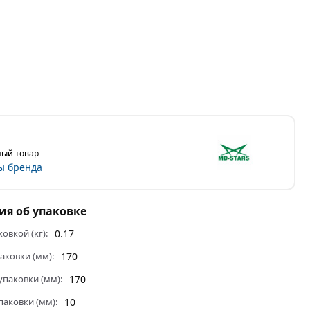
S
ый товар
ы бренда
я об упаковке
ковкой (кг):
0.17
аковки (мм):
170
паковки (мм):
170
паковки (мм):
10