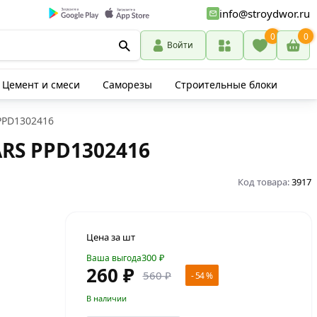
info@stroydwor.ru
0
0
Войти
Цемент и смеси
Саморезы
Строительные блоки
PPD1302416
RS PPD1302416
Код товара:
3917
Цена за шт
300
₽
Ваша выгода
260 ₽
560 ₽
- 54 %
В наличии