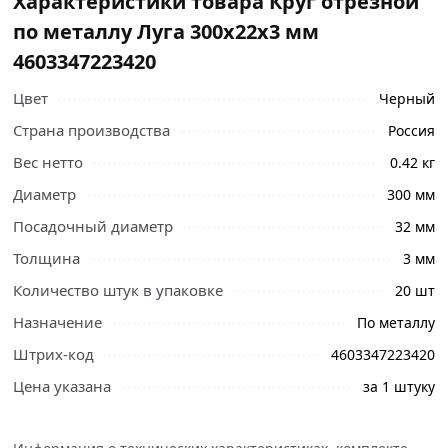
Характеристики товара Круг отрезной
по металлу Луга 300х22х3 мм
4603347223420
Цвет
Черный
Страна производства
Россия
Вес нетто
0.42 кг
Диаметр
300 мм
Посадочный диаметр
32 мм
Толщина
3 мм
Количество штук в упаковке
20 шт
Назначение
По металлу
Ознакомьтесь с подробными характеристиками,
описанием и отзывами о товаре, чтобы сделать
Штрих-код
4603347223420
правильный выбор и заказать онлайн. Наши
Цена указана
за 1 штуку
профессиональные менеджеры обработают заказ и
свяжутся с Вами для согласования условий доставки
или самовывоза.