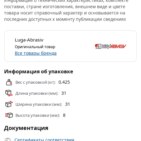
Информация о технических характеристиках, комплекте
поставки, стране изготовления, внешнем виде и цвете
Условия доставки и цены на товар Круг отрезной по
товара носит справочный характер и основывается на
металлу Луга 300х22х3 мм 4603347223420 из категории
последних доступных к моменту публикации сведениях
Диски отрезные
действительны в Москве и области.
Luga-Abrasiv
Оригинальный товар
Все товары бренда
Информация об упаковке
0.425
Вес с упаковкой (кг):
31
Длина упаковки (мм):
31
Ширина упаковки (мм):
8
Высота упаковки (мм):
Документация
Сертификаты соответствия