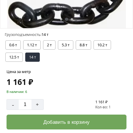
Грузоподъемность:
14 т
0.6 т
1.12 т
2 т
5.3 т
8.8 т
10.2 т
12.5 т
14 т
Цена за метр
1 161 ₽
В наличии: 6
1 161 ₽
-
+
Кол-во: 1
Добавить в корзину