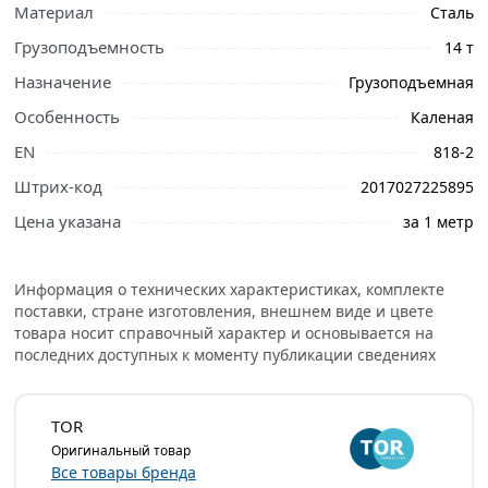
Материал
Сталь
Грузоподъемность
14 т
Назначение
Грузоподъемная
Особенность
Каленая
EN
818-2
Штрих-код
2017027225895
Цена указана
за 1 метр
Ознакомьтесь с подробными характеристиками,
Информация о технических характеристиках, комплекте
описанием и отзывами о товаре, чтобы сделать
поставки, стране изготовления, внешнем виде и цвете
правильный выбор и заказать онлайн. Наши
товара носит справочный характер и основывается на
профессиональные менеджеры обработают заказ и
последних доступных к моменту публикации сведениях
свяжутся с Вами для согласования условий доставки
или самовывоза.
TOR
Грузоподъемная каленая цепь ф22 изготовлена по
Оригинальный товар
стандарту EN 818-2 и предназначена для выполнения
Все товары бренда
операций по перемещению и подъему грузов (может