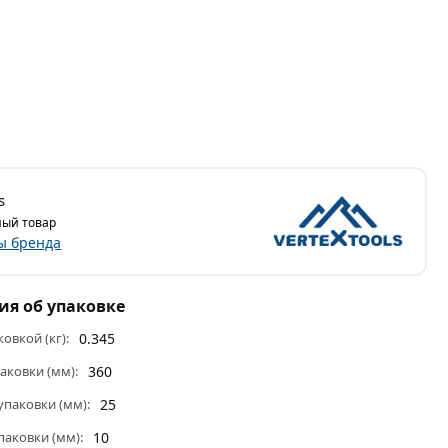
s
ый товар
ы бренда
я об упаковке
ковкой (кг):
0.345
аковки (мм):
360
паковки (мм):
25
паковки (мм):
10