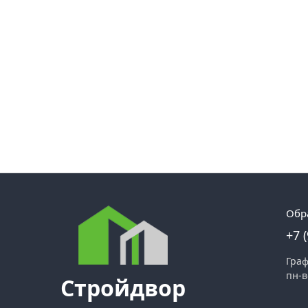
Обр
+7 
Граф
пн-в
Стройдвор