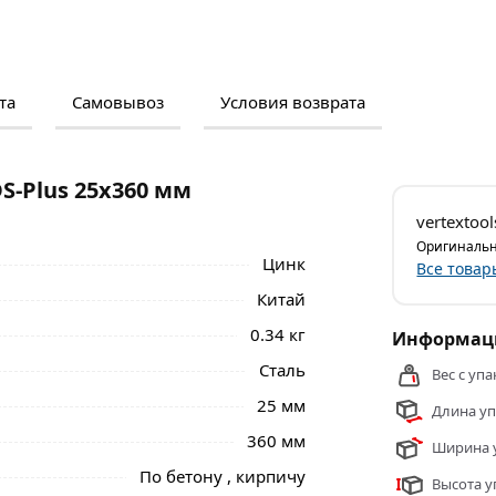
та
Самовывоз
Условия возврата
м и отзывами о товаре, чтобы сделать
нальные менеджеры обработают заказ и
 самовывоза.
S-Plus 25х360 мм
 25х360 мм Vertextools 999-25-360 из
vertextool
асти.
Оригинальн
Цинк
Все товар
Китай
0.34 кг
Информаци
Сталь
Вес с упа
25 мм
Длина уп
360 мм
Ширина у
По бетону , кирпичу
Высота у