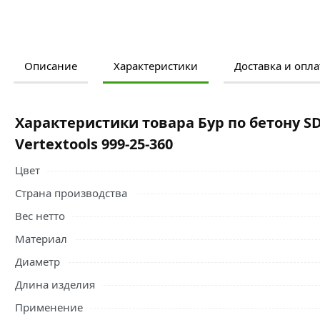
Описание
Характеристики
Доставка и опла
Ознакомьтесь с подробными характеристиками, описание
правильный выбор и заказать онлайн. Наши профессио
свяжутся с Вами для согласования условий доставки или
Характеристики товара Бур по бетону SD
Условия доставки и цены на товар Бур по бетону SDS-Plus
Vertextools 999-25-360
категории
Буры по бетону
действительны в Москве и обл
Цвет
Страна производства
Вес нетто
Материал
Диаметр
Длина изделия
Применение