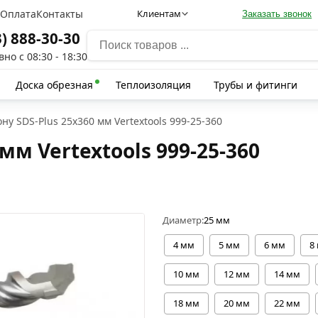
а
Оплата
Контакты
Клиентам
Заказать звонок
3) 888-30-30
но с 08:30 - 18:30
Доска обрезная
Теплоизоляция
Трубы и фитинги
ону SDS-Plus 25х360 мм Vertextools 999-25-360
мм Vertextools 999-25-360
Диаметр:
25 мм
4 мм
5 мм
6 мм
8
10 мм
12 мм
14 мм
18 мм
20 мм
22 мм