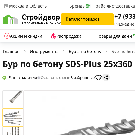
Москва и Область
Бренды
Прайс лист
Доставк
+7 (93
Стройдвор
Каталог товаров
Строительный рынок
Ежеднев
Акции и скидки
Распродажа
Товары для дачи
Главная
Инструменты
Буры по бетону
Бур по бет
Бур по бетону SDS-Plus 25х360 
Есть в наличии
Оставить отзыв
В избранные