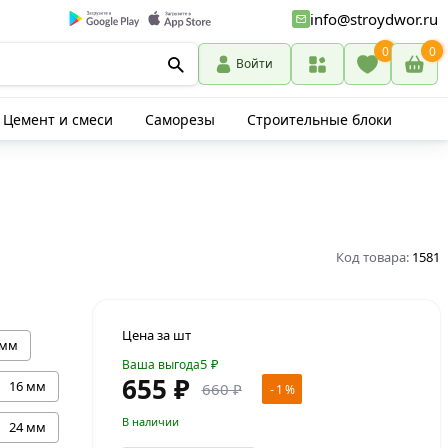
info@stroydwor.ru
0
0
Войти
Цемент и смеси
Саморезы
Строительные блоки
Код товара:
1581
Цена за шт
 мм
5
₽
Ваша выгода
655 ₽
16 мм
660 ₽
- 1 %
В наличии
24 мм