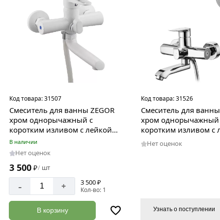
Код товара:
31507
Код товара:
31526
Смеситель для ванны ZEGOR
Смеситель для ванны
хром однорычажный с
хром однорычажный
коротким изливом с лейкой
коротким изливом с 
белый PU3-A045YW
FOB3-A134
В наличии
Нет оценок
Нет оценок
3 500
₽
шт
/
3 500 ₽
-
+
Кол-во: 1
Узнать о поступлении
В корзину