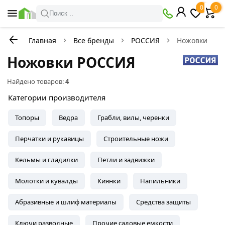
0
0
Поиск ..
Главная
Все бренды
РОССИЯ
Ножовки
Ножовки РОССИЯ
Найдено товаров:
4
Категории производителя
Топоры
Ведра
Грабли, вилы, черенки
Перчатки и рукавицы
Строительные ножи
Кельмы и гладилки
Петли и задвижки
Молотки и кувалды
Киянки
Напильники
Абразивные и шлиф материалы
Средства защиты
Ключи разводные
Прочие садовые емкости