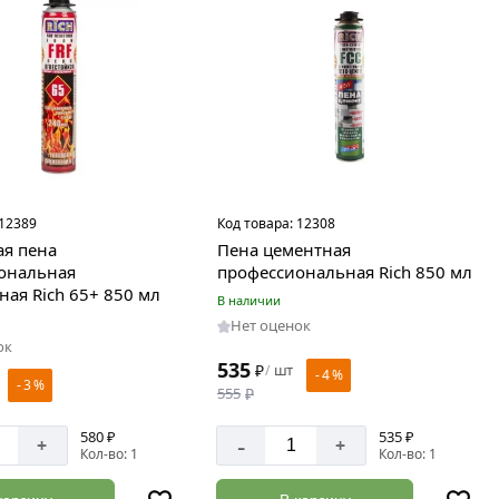
12389
Код товара:
12308
я пена
Пена цементная
ональная
профессиональная Rich 850 мл
ая Rich 65+ 850 мл
В наличии
Нет оценок
ок
535
₽
шт
/
- 4 %
- 3 %
555
₽
580 ₽
535 ₽
-
+
+
Кол-во: 1
Кол-во: 1