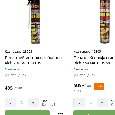
Код товара:
28553
Код товара:
12305
Пена клей монтажная бытовая
Пена клей професси
Rich 700 мл 114139
Rich 750 мл 113964
В наличии
В наличии
Нет оценок
Нет оценок
505
₽
шт
/
- 4 %
485
₽
шт
/
525
₽
485 ₽
50
-
-
+
+
Кол-во: 1
Ко