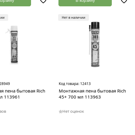
корзину
В корзину
чии
Нет в наличии
28949
Код товара:
12413
я пена бытовая Rich
Монтажная пена бытовая Rich
мл 113961
45+ 700 мл 113963
вов
Нет оценок