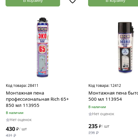
В корзину
В корзину
Код товара:
28411
Код товара:
12412
Монтажная пена
Монтажная пена быто
профессиональная Rich 65+
500 мл 113954
850 мл 113955
В наличии
В наличии
Нет оценок
Нет оценок
235
₽
шт
/
430
₽
шт
/
236
₽
431
₽