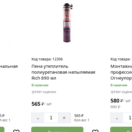
Код товара:
12306
Код товара:
ональная
Пена утеплитель
Монтажна
полиуретановая напыляемая
професси
Rich 890 мл
Огнеупорн
В наличии
В наличии
Нет оценок
Нет оцен
580
₽
шт
/
565
₽
шт
/
600
₽
5 ₽
565 ₽
-
-
+
л-во: 1
Кол-во: 1