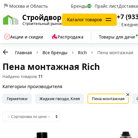
Москва и Область
Бренды
Прайс лист
Доставк
+7 (93
Стройдвор
Каталог товаров
Строительный рынок
Ежеднев
Акции и скидки
Распродажа
Товары для дачи
Главная
Все бренды
Rich
Пена монтажная
Пена монтажная Rich
Найдено товаров:
11
Категории производителя
Герметики
Жидкие гвозди, Клея
Пена монтажная