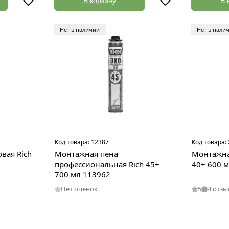
В корзину
В 
Нет в наличии
Нет в нали
Код товара:
12387
Код товара:
вая Rich
Монтажная пена
Монтажна
профессиональная Rich 45+
40+ 600 
700 мл 113962
Нет оценок
5
4 отзы