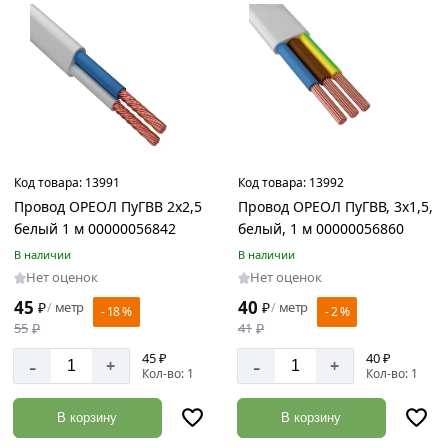
Код товара:
13991
Код товара:
13992
Провод ОРЕОЛ ПуГВВ 2х2,5
Провод ОРЕОЛ ПуГВВ, 3x1,5,
белый 1 м 00000056842
белый, 1 м 00000056860
В наличии
В наличии
Нет оценок
Нет оценок
45
40
₽
метр
₽
метр
/
/
- 18 %
- 2 %
55
₽
41
₽
45 ₽
40 ₽
-
-
+
+
Кол-во: 1
Кол-во: 1
В корзину
В корзину