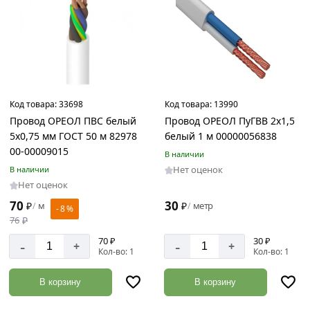
Код товара:
33698
Код товара:
13990
Провод ОРЕОЛ ПВС белый
Провод ОРЕОЛ ПуГВВ 2х1,5
5х0,75 мм ГОСТ 50 м 82978
белый 1 м 00000056838
00-00009015
В наличии
Нет оценок
В наличии
Нет оценок
30
70
₽
метр
₽
м
/
/
- 8 %
76
₽
70 ₽
30 ₽
-
-
+
+
Кол-во: 1
Кол-во: 1
В корзину
В корзину