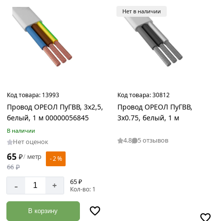
Нет в наличии
Код товара:
13993
Код товара:
30812
Провод ОРЕОЛ ПуГВВ, 3x2,5,
Провод ОРЕОЛ ПуГВВ,
белый, 1 м 00000056845
3x0.75, белый, 1 м
В наличии
4.8
5 отзывов
Нет оценок
65
₽
метр
/
- 2 %
66
₽
65 ₽
-
+
Кол-во: 1
В корзину