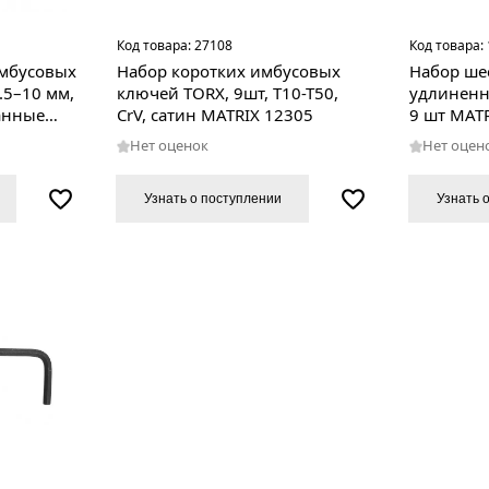
Код товара:
27108
Код товара:
мбусовых
Набор коротких имбусовых
Набор ше
.5–10 мм,
ключей TORX, 9шт, T10-T50,
удлиненн
ванные
CrV, сатин MATRIX 12305
9 шт MAT
Нет оценок
Нет оцен
Узнать о поступлении
Узнать 