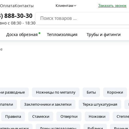
а
Оплата
Контакты
Клиентам
Заказать звонок
3) 888-30-30
но с 08:30 - 18:30
Доска обрезная
Теплоизоляция
Трубы и фитинги
ые
чи разводные
Ножницы по металлу
Биты
Коронки
патели
Заклепочники и заклепки
Терка штукатурная
Правила
Стамески
Отвертки
Ножовки
Степл
оительные ножи
Ломы и гвоздодеры
Рубанки
Ручные