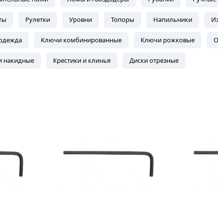
ты
Рулетки
Уровни
Топоры
Напильники
Из
одежда
Ключи комбинированные
Ключи рожковые
О
 накидные
Крестики и клинья
Диски отрезные