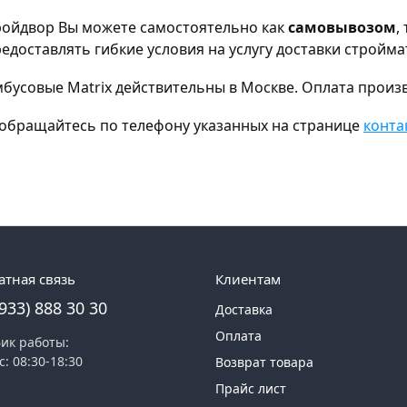
тройдвор Вы можете самостоятельно как
самовывозом
,
доставлять гибкие условия на услугу доставки стройма
бусовые Matrix действительны в Москве. Оплата произв
а, обращайтесь по телефону указанных на странице
конта
атная связь
Клиентам
(933) 888 30 30
Доставка
Оплата
ик работы:
с: 08:30-18:30
Возврат товара
Прайс лист