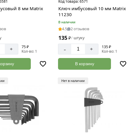
6581
Код товара:
6571
усовый 8 мм Matriх
Ключ имбусовый 10 мм Matriх
11230
В наличии
вов
4.5
2 отзывов
135
у
₽
штуку
/
75 ₽
135 ₽
-
+
+
Кол-во: 1
Кол-во: 1
корзину
В корзину
чии
Нет в наличии