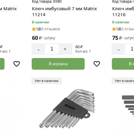
Код товара:
6580
Код товара:
 Matriх
Ключ имбусовый 7 мм Matriх
Ключ имб
11214
11216
В наличии
В наличии
5
3 отзывов
5
2 отзы
60
75
₽
штуку
₽
штук
/
/
 ₽
60 ₽
-
-
+
л-во: 1
Кол-во: 1
В корзину
В 
Нет в наличии
Нет в нали