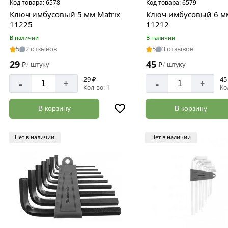
Код товара:
6578
Код товара:
6579
Ключ имбусовый 5 мм Matriх
Ключ имбусовый 6 мм
11225
11212
В наличии
В наличии
5
2 отзывов
5
3 отзывов
29
45
₽
штуку
₽
штуку
/
/
29 ₽
45
-
-
+
+
Кол-во: 1
Ко
В корзину
В корзину
Нет в наличии
Нет в наличии