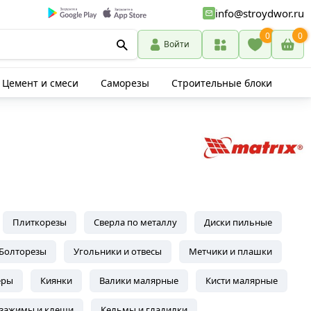
info@stroydwor.ru
0
0
Войти
Цемент и смеси
Саморезы
Строительные блоки
Плиткорезы
Сверла по металлу
Диски пильные
Болторезы
Угольники и отвесы
Метчики и плашки
еры
Киянки
Валики малярные
Кисти малярные
 зажимы и клещи
Кельмы и гладилки