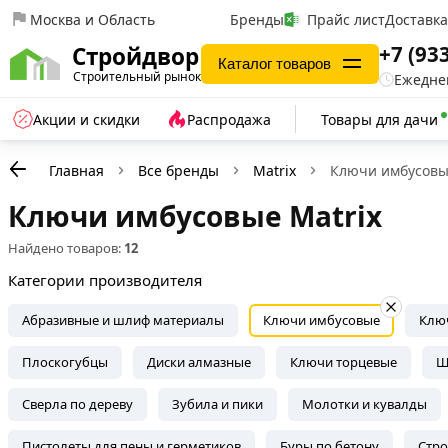
Москва и Область
Бренды
Прайс лист
Доставк
+7 (93
Стройдвор
Каталог товаров
Строительный рынок
Ежеднев
Акции и скидки
Распродажа
Товары для дачи
Главная
Все бренды
Matrix
Ключи имбусов
Ключи имбусовые Matrix
Найдено товаров:
12
Категории производителя
Абразивные и шлиф материалы
Ключи имбусовые
Клю
Плоскогубцы
Диски алмазные
Ключи торцевые
Ш
Сверла по дереву
Зубила и пики
Молотки и кувалды
Пистолеты для пены и герметиков
Буры по бетону
Стр