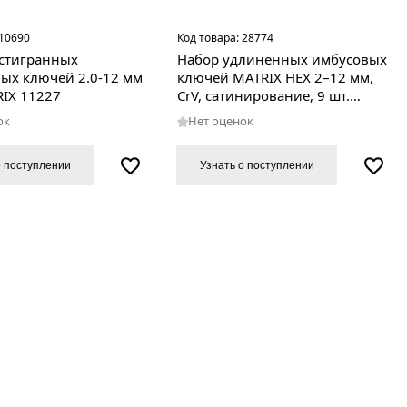
10690
Код товара:
28774
стигранных
Набор удлиненных имбусовых
ых ключей 2.0-12 мм
ключей MATRIX HEX 2–12 мм,
RIX 11227
CrV, сатинирование, 9 шт.
12302
ок
Нет оценок
о поступлении
Узнать о поступлении