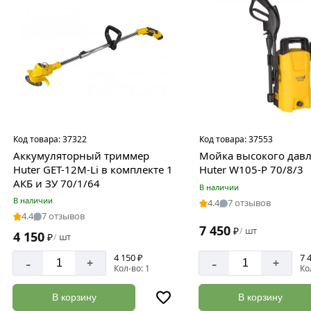
Код товара:
37322
Код товара:
37553
Аккумуляторный триммер
Мойка высокого дав
Huter GET-12M-Li в комплекте 1
Huter W105-Р 70/8/3
АКБ и ЗУ 70/1/64
В наличии
В наличии
4.4
7 отзывов
4.4
7 отзывов
7 450
₽
шт
/
4 150
₽
шт
/
4 150 ₽
7 
-
-
+
+
Кол-во: 1
Ко
В корзину
В корзину