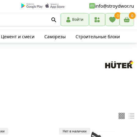
info@stroydwor.ru
0
0
Войти
Цемент и смеси
Саморезы
Строительные блоки
чии
Нет в наличии