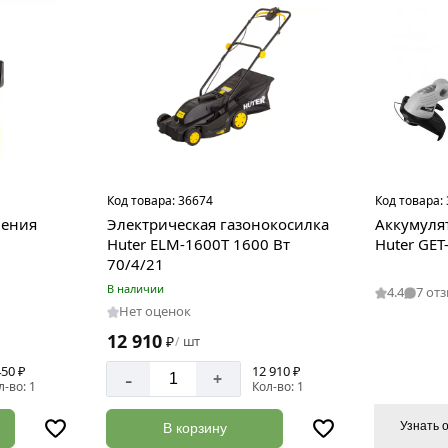
Код товара:
36674
Код товара:
ления
Электрическая газонокосилка
Аккумуля
Huter ELM-1600T 1600 Вт
Huter GET
70/4/21
В наличии
4.4
7 от
Нет оценок
12 910
₽
шт
/
450 ₽
12 910 ₽
-
+
л-во: 1
Кол-во: 1
Узнать 
В корзину