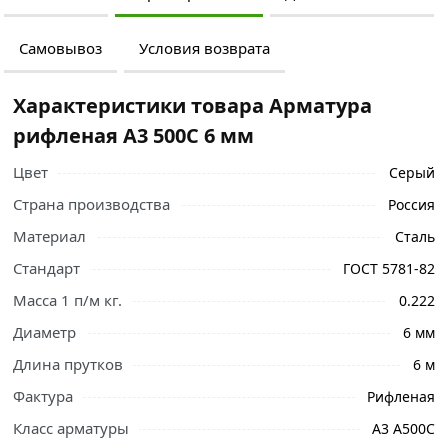
Самовывоз
Условия возврата
Характеристики товара Арматура
рифленая А3 500С 6 мм
Цвет
Серый
Страна производства
Россия
Материал
Сталь
Стандарт
ГОСТ 5781-82
Масса 1 п/м кг.
0.222
Диаметр
6 мм
Ознакомьтесь с подробными характеристиками,
Длина прутков
6 м
описанием и отзывами о товаре, чтобы сделать
Фактура
Рифленая
правильный выбор и заказать онлайн. Наши
Класс арматуры
А3 А500С
профессиональные менеджеры обработают заказ и