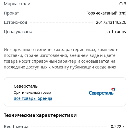
свяжутся с Вами для согласования условий доставки
Марка стали
Ст3
или самовывоза.
Прокат
Горячекатаный (г/к)
Она представляет собой стержень марки А3 и
Штрих-код
2017243146226
изготавливается в соответствии ГОСТ 5781-82 на
Цена указана
за 1 тонну
прокатных станках из горячего металла, который в
дальнейшем ускоренно охлаждается.
Информация о технических характеристиках, комплекте
Прокат характеризуется пластичностью и улучшенной
поставки, стране изготовления, внешнем виде и цвете
свариваемостью конечного продукта за счет низкого
товара носит справочный характер и основывается на
содержания углерода в стали и ее термомеханической
последних доступных к моменту публикации сведениях
обработке.
Предназначена для армирования различных бетонных
Северсталь
конструкций чтобы повысить их прочность на сжатие,
Оригинальный товар
растяжение и изгиб, а также для других видов
Все товары бренда
строительных работ.
Условия доставки и цены на товар Арматура рифленая
Технические характеристики
А3 500С 6 мм из категории
Арматура рифленая
Вес 1 метра
действительны в Москве и области.
0.222 кг