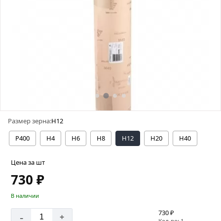
Размер зерна:
Н12
Р400
Н4
Н6
Н8
Н12
Н20
Н40
Цена за шт
730 ₽
В наличии
730 ₽
-
+