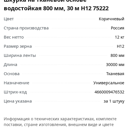
водостойкая 800 мм, 30 м Н12 75222
Цвет
Коричневый
Страна производства
Россия
Вес нетто
12 кг
Размер зерна
Н12
Ширина ленты
800 мм
Длина
30000 мм
Основа
Тканевая
Назначение
Универсальное
Ознакомьтесь с подробными характеристиками,
Штрих-код
4660009476532
описанием и отзывами о товаре, чтобы сделать
Цена указана
за 1 штуку
правильный выбор и заказать онлайн. Наши
профессиональные менеджеры обработают заказ и
свяжутся с Вами для согласования условий доставки
Информация о технических характеристиках, комплекте
или самовывоза.
поставки, стране изготовления, внешнем виде и цвете