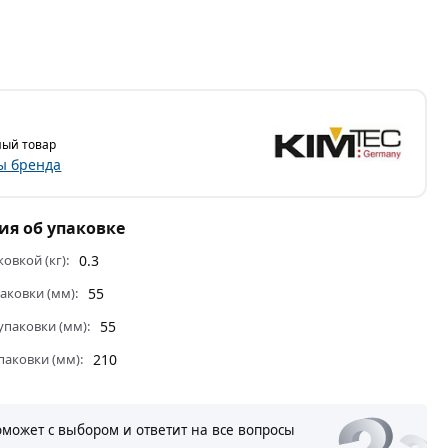
ый товар
ы бренда
я об упаковке
ковкой (кг):
0.3
аковки (мм):
55
паковки (мм):
55
паковки (мм):
210
оможет с выбором и ответит на все вопросы