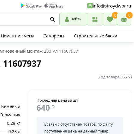
info@stroydwor.ru
0
0
Войти
Цемент и смеси
Саморезы
Строительные блоки
 мгновенный монтаж 280 мл 11607937
 11607937
Код товара:
32258
Последняя цена за шт
640
Бежевый
₽
Германия
0.28 кг
Всвязи с отсутствием товара, по факту
0.28 л
поступления цена на данный товар