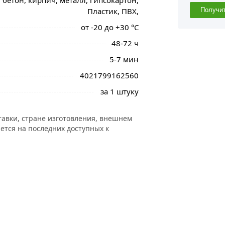
, бетон, кирпич, металл, гипсокартон,
Пластик, ПВХ,
Получи
от -20 до +30 °С
48-72 ч
5-7 мин
4021799162560
за 1 штуку
тавки, стране изготовления, внешнем
ется на последних доступных к