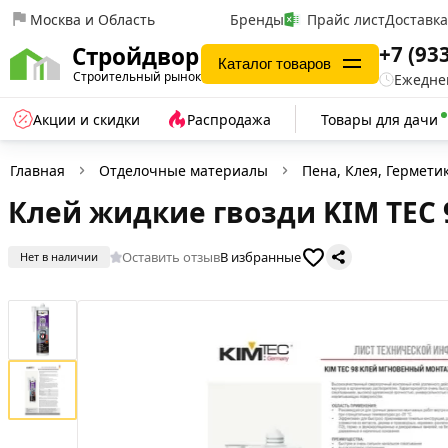
Москва и Область
Бренды
Прайс лист
Доставк
+7 (93
Стройдвор
Каталог товаров
Строительный рынок
Ежеднев
Акции и скидки
Распродажа
Товары для дачи
Главная
Отделочные материалы
Пена, Клея, Гермети
Клей жидкие гвозди KIM TEC 
Оставить отзыв
В избранные
Нет в наличии