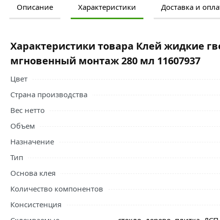
Описание
Характеристики
Доставка и опла
Ознакомьтесь с подробными характеристиками, описание
правильный выбор и заказать онлайн. Наши профессио
свяжутся с Вами для согласования условий доставки или
Характеристики товара Клей жидкие гво
Условия доставки и цены на товар Клей жидкие гвозди 
мгновенный монтаж 280 мл 11607937
11607937 из категории
Жидкие гвозди, Клея
действитель
Цвет
Страна производства
Вес нетто
Объем
Назначение
Тип
Основа клея
Количество компонентов
Консистенция