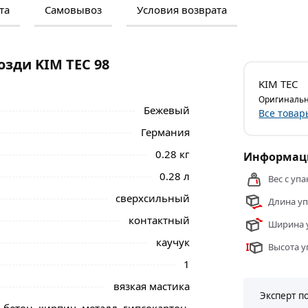
та
Самовывоз
Условия возврата
м и отзывами о товаре, чтобы сделать
нальные менеджеры обработают заказ и
 самовывоза.
зди KIM TEC 98
KIM TEC 98 мгновенный монтаж 280 мл
KIM TEC
ны в Москве и области.
Оригинальн
Бежевый
Все товар
Германия
0.28 кг
Информаци
0.28 л
Вес с упа
сверхсильный
Длина уп
контактный
Ширина у
каучук
Высота у
1
вязкая мастика
Эксперт п