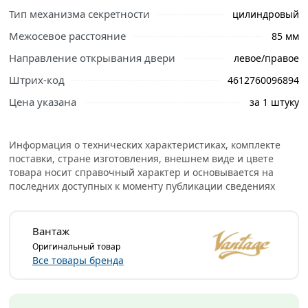
Тип механизма секретности
цилиндровый
Межосевое расстояние
85 мм
Ознакомьтесь с подробными характеристиками,
Направление открывания двери
левое/правое
описанием и отзывами о товаре, чтобы сделать
Штрих-код
4612760096894
правильный выбор и заказать онлайн. Наши
Цена указана
за 1 штуку
профессиональные менеджеры обработают заказ и
свяжутся с Вами для согласования условий доставки
или самовывоза.
Информация о технических характеристиках, комплекте
поставки, стране изготовления, внешнем виде и цвете
Цилиндровый замок с защелкой, универсальный
товара носит справочный характер и основывается на
(защелка переворачивается при вдавливании в корпус
последних доступных к моменту публикации сведениях
и поднятии флажка), с ответной планкой. Защелка
открывается от ключа и ручек. Межосевое расстояние
85 мм, бексет - 45 мм. В корпусе предусмотрены
Вантаж
отверстия для крепления брони и крепления
Оригинальный товар
раздельных ручек стяжками.
Все товары бренда
Условия доставки и цены на товар Замок под цилиндр
матовый никель Вантаж ML85SN из категории
Врезные