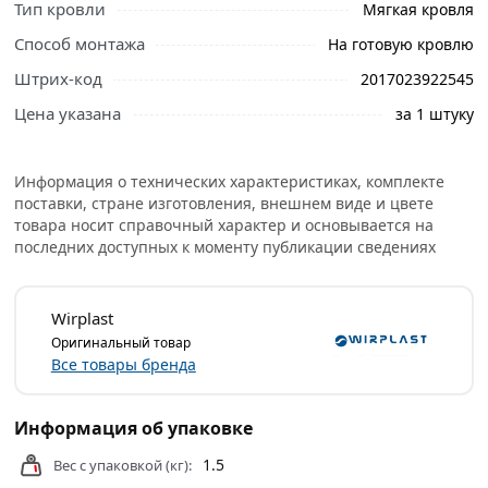
Тип кровли
Мягкая кровля
Способ монтажа
На готовую кровлю
Ознакомьтесь с подробными характеристиками,
описанием и отзывами о товаре, чтобы сделать
Штрих-код
2017023922545
правильный выбор и заказать онлайн. Наши
Цена указана
за 1 штуку
профессиональные менеджеры обработают заказ и
свяжутся с Вами для согласования условий доставки
или самовывоза.
Информация о технических характеристиках, комплекте
поставки, стране изготовления, внешнем виде и цвете
Условия доставки и цены на товар Вентиляционный
товара носит справочный характер и основывается на
выход K94 серый Wirplast E141410 из категории
последних доступных к моменту публикации сведениях
Вентиляция для кровли
действительны в Москве и
области.
Wirplast
Оригинальный товар
Все товары бренда
Информация об упаковке
1.5
Вес с упаковкой (кг):