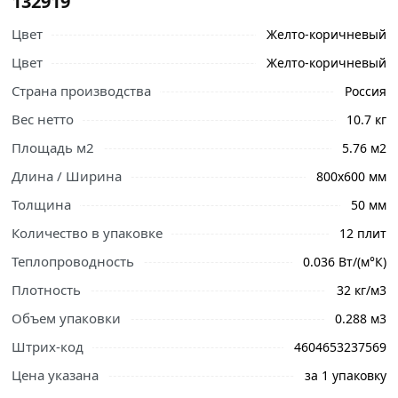
132919
Цвет
Желто-коричневый
Цвет
Желто-коричневый
Страна производства
Россия
Вес нетто
10.7 кг
Площадь м2
5.76 м2
Длина / Ширина
800х600 мм
Толщина
50 мм
Количество в упаковке
12 плит
Ознакомьтесь с подробными характеристиками,
Теплопроводность
0.036 Вт/(м°К)
описанием и отзывами о товаре, чтобы сделать
правильный выбор и заказать онлайн. Наши
Плотность
32 кг/м3
профессиональные менеджеры обработают заказ и
Объем упаковки
0.288 м3
свяжутся с Вами для согласования условий доставки
или самовывоза.
Штрих-код
4604653237569
Цена указана
за 1 упаковку
Легкие гидрофобизированные плиты из минеральной