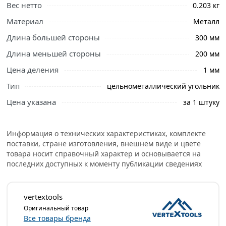
Вес нетто
0.203 кг
Материал
Металл
Длина большей стороны
300 мм
Длина меньшей стороны
200 мм
Цена деления
1 мм
Тип
цельнометаллический угольник
Ознакомьтесь с подробными характеристиками,
Цена указана
за 1 штуку
описанием и отзывами о товаре, чтобы сделать
правильный выбор и заказать онлайн. Наши
профессиональные менеджеры обработают заказ и
Информация о технических характеристиках, комплекте
свяжутся с Вами для согласования условий доставки
поставки, стране изготовления, внешнем виде и цвете
или самовывоза.
товара носит справочный характер и основывается на
последних доступных к моменту публикации сведениях
Угольник vertextools 300x200 мм, цельнометаллический
3041-300 используется в строительном, столярном и
слесарном производстве. Является измерительным
vertextools
атрибутом.
Оригинальный товар
Все товары бренда
Основным достоинством цельнометаллического