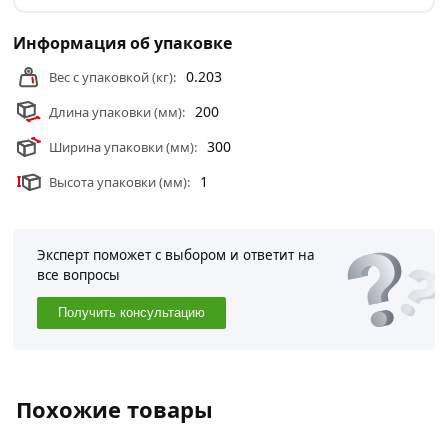
изделия является простая конструкция, он поможет
Информация об упаковке
наносить не только линии под прямым углом, но и
параллельную разметку.
0.203
Вес с упаковкой (кг):
Условия доставки и цены на товар Угольник vertextools
200
Длина упаковки (мм):
300x200 мм, цельнометаллический 3041-300 из
300
Ширина упаковки (мм):
категории
Угольники и отвесы
действительны в
Москве и области.
1
Высота упаковки (мм):
Эксперт поможет с выбором и ответит на
все вопросы
Получить консультацию
Похожие товары