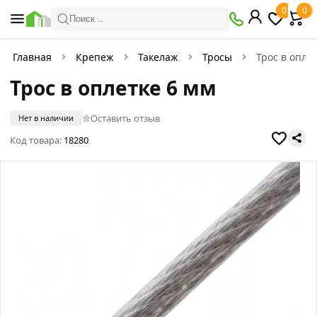
0
0
Поиск ..
Главная
Крепеж
Такелаж
Тросы
Трос в опле
Трос в оплетке 6 мм
Оставить отзыв
Нет в наличии
Код товара:
18280