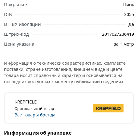
Покрытие
Цинк
DIN
3055
В ПВХ изоляции
Да
Штрих-код
2017027236419
Ознакомьтесь с подробными характеристиками,
описанием и отзывами о товаре, чтобы сделать
Цена указана
за 1 метр
правильный выбор и заказать онлайн. Наши
профессиональные менеджеры обработают заказ и
свяжутся с Вами для согласования условий доставки
Информация о технических характеристиках, комплекте
поставки, стране изготовления, внешнем виде и цвете
или самовывоза.
товара носит справочный характер и основывается на
Стальные тросы общего назначения в
последних доступных к моменту публикации сведениях
поливинилхлоридной оболочке рекомендуются
применять для долговременного неподвижного
KREPFIELD
крепления: в качестве растяжек при установке антенн и
Оригинальный товар
мачт, несущего троса при прокладке воздушных линий
Все товары бренда
связи; в автомобилестроении — в приводах
управления.
Информация об упаковке
Не предназначены для подъема. В зависимости от